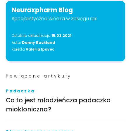
Neuraxpharm Blog
Specjalistyczna wiedza w zasięgu ręki
Ostatnia aktualizacja
15.03.2021
Autor
Danny Buckland
Korekta
Valeria Ipavec
Powiązane artykuły
Padaczka
Co to jest młodzieńcza padaczka
miokloniczna?