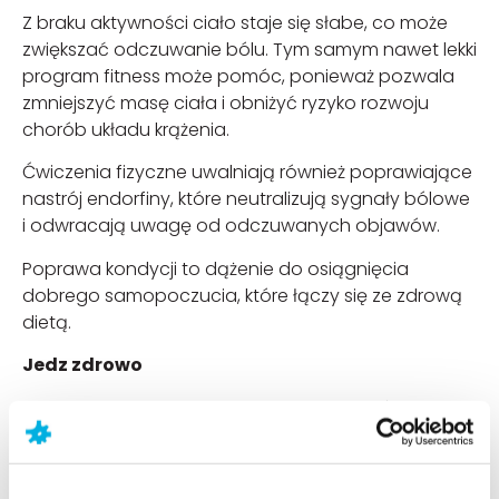
Z braku aktywności ciało staje się słabe, co może
zwiększać odczuwanie bólu. Tym samym nawet lekki
program fitness może pomóc, ponieważ pozwala
zmniejszyć masę ciała i obniżyć ryzyko rozwoju
chorób układu krążenia.
Ćwiczenia fizyczne uwalniają również poprawiające
nastrój endorfiny, które neutralizują sygnały bólowe
i odwracają uwagę od odczuwanych objawów.
Poprawa kondycji to dążenie do osiągnięcia
dobrego samopoczucia, które łączy się ze zdrową
dietą.
Jedz zdrowo
Dobrze zbilansowana dieta, zawierająca świeże
owoce i warzywa, tłuste ryby będące źródłem
kwasów omega-3 i chude mięso pomaga
kontrolować masę ciała, zmniejsza poziom cukru we