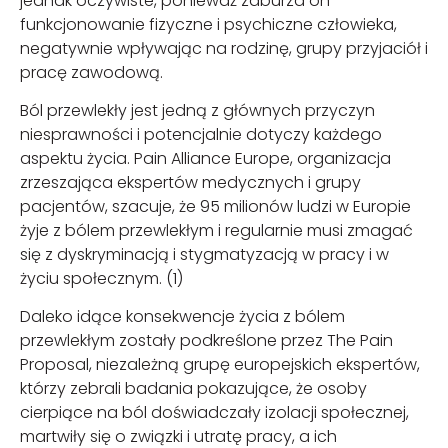
jednak oczywiste, ponieważ zaburza on
funkcjonowanie fizyczne i psychiczne człowieka,
negatywnie wpływając na rodzinę, grupy przyjaciół i
pracę zawodową.
Ból przewlekły jest jedną z głównych przyczyn
niesprawności i potencjalnie dotyczy każdego
aspektu życia. Pain Alliance Europe, organizacja
zrzeszająca ekspertów medycznych i grupy
pacjentów, szacuje, że 95 milionów ludzi w Europie
żyje z bólem przewlekłym i regularnie musi zmagać
się z dyskryminacją i stygmatyzacją w pracy i w
życiu społecznym. (1)
Daleko idące konsekwencje życia z bólem
przewlekłym zostały podkreślone przez The Pain
Proposal, niezależną grupę europejskich ekspertów,
którzy zebrali badania pokazujące, że osoby
cierpiące na ból doświadczały izolacji społecznej,
martwiły się o związki i utratę pracy, a ich