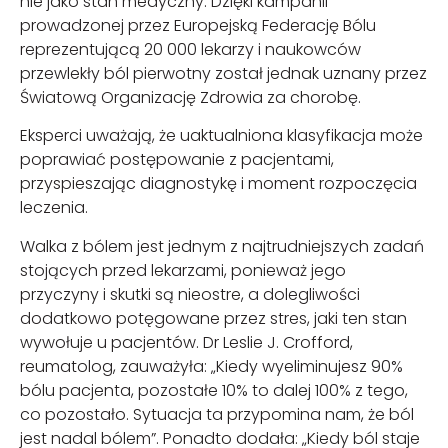
nie jako stan medyczny. Dzięki kampanii
prowadzonej przez Europejską Federację Bólu
reprezentującą 20 000 lekarzy i naukowców
przewlekły ból pierwotny został jednak uznany przez
Światową Organizację Zdrowia za chorobę.
Eksperci uważają, że uaktualniona klasyfikacja może
poprawiać postępowanie z pacjentami,
przyspieszając diagnostykę i moment rozpoczęcia
leczenia.
Walka z bólem jest jednym z najtrudniejszych zadań
stojących przed lekarzami, ponieważ jego
przyczyny i skutki są nieostre, a dolegliwości
dodatkowo potęgowane przez stres, jaki ten stan
wywołuje u pacjentów. Dr Leslie J. Crofford,
reumatolog, zauważyła: „Kiedy wyeliminujesz 90%
bólu pacjenta, pozostałe 10% to dalej 100% z tego,
co pozostało. Sytuacja ta przypomina nam, że ból
jest nadal bólem”. Ponadto dodała: „Kiedy ból staje