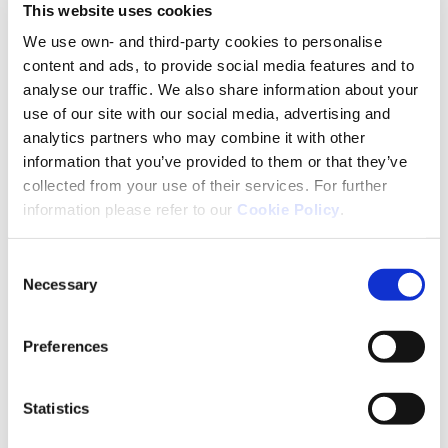
This website uses cookies
krwi i chroni przed stanami zapalnymi, które mogą
nasilać ból.
We use own- and third-party cookies to personalise
content and ads, to provide social media features and to
Podstawową wskazówką jest przestrzeganie diety
analyse our traffic. We also share information about your
śródziemnomorskiej. Obecnie na rynku można
use of our site with our social media, advertising and
znaleźć kilka książek kucharskich, które zawierają
analytics partners who may combine it with other
przepisy i medycznie sprawdzone informacje.
information that you’ve provided to them or that they’ve
Ważną radą jest całkowite unikanie palenia tytoniu,
collected from your use of their services. For further
znaczące ograniczenie spożycia fast foodów i picie
information please refer to our
Cookie Policy
.
alkoholu tylko z umiarem, jeśli w ogóle.
Europejska Federacja Bólu twierdzi, że dobre
Consent
odżywianie może poprawić pracę układu
Necessary
Selection
nerwowego, odpornościowego i hormonalnego, a
utrata lub utrzymanie masy ciała odciąża stawy. (6)
Preferences
Zwiększenie zawartości błonnika w diecie i picie
wystarczającej ilości wody to podstawowe
Statistics
elementy zdrowej diety.