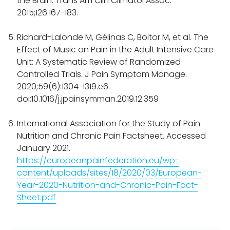
the Brain. Trans Am Clin Climatol Assoc.
2015;126:167-183.
Richard-Lalonde M, Gélinas C, Boitor M, et al. The
Effect of Music on Pain in the Adult Intensive Care
Unit: A Systematic Review of Randomized
Controlled Trials. J Pain Symptom Manage.
2020;59(6):1304-1319.e6.
doi:10.1016/j.jpainsymman.2019.12.359
International Association for the Study of Pain.
Nutrition and Chronic Pain Factsheet. Accessed
January 2021.
https://europeanpainfederation.eu/wp-
content/uploads/sites/18/2020/03/European-
Year-2020-Nutrition-and-Chronic-Pain-Fact-
Sheet.pdf