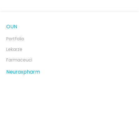
psychicznej, jak i fizycznej.
OUN
Portfolio
Lekarze
Farmaceuci
Neuraxpharm
O nas
Nasze zaangażowanie
Komitet Wykonawczy
Neuraxpharm Blog
Kontakt