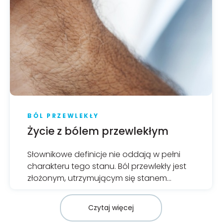
BÓL PRZEWLEKŁY
Życie z bólem przewlekłym
Słownikowe definicje nie oddają w pełni
charakteru tego stanu. Ból przewlekły jest
złożonym, utrzymującym się stanem
medycznym, którego leczenie często
wymaga zastosowania rozwiązań
Czytaj więcej
skupiających się zarówno na sferze