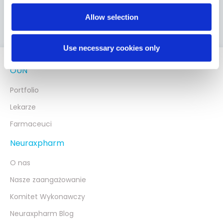
Wypełnij formularz, a my skontaktujemy się z Tobą.
Allow selection
Use necessary cookies only
OUN
Portfolio
Lekarze
Farmaceuci
Neuraxpharm
O nas
Nasze zaangażowanie
Komitet Wykonawczy
Neuraxpharm Blog