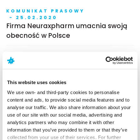
KOMUNIKAT PRASOWY
- 25.02.2020
Firma Neuraxpharm umacnia swoją
obecność w Polsce
OGŁOSZENIE
- 05.04.2019
Firma Neuraxpharm uczestniczy w 27.
Europejskim Kongresie Psychiatrii
This website uses cookies
We use own- and third-party cookies to personalise
content and ads, to provide social media features and to
KOMUNIKAT PRASOWY
analyse our traffic. We also share information about your
- 03.04.2019
use of our site with our social media, advertising and
Firma Neuraxpharm rozpoczyna
analytics partners who may combine it with other
information that you’ve provided to them or that they’ve
działalność w Polsce
collected from your use of their services. For further