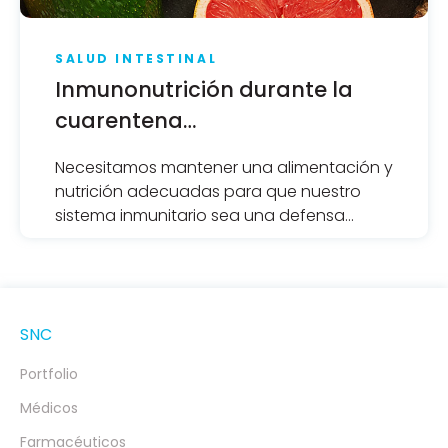
SALUD INTESTINAL
Inmunonutrición durante la
cuarentena
#yomequedoencasa
Necesitamos mantener una alimentación y
nutrición adecuadas para que nuestro
sistema inmunitario sea una defensa
fuerte frente al COVID-19 o cualquier otra
infección.
SNC
Portfolio
Médicos
Farmacéuticos