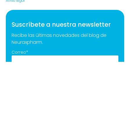
Aviso legal
Suscríbete a nuestra newsletter
Recibe las últimas novedades del blog de
Neuraxpharm.
Correo
*
De acuerdo con el Reglamento General de Protección de Datos
2016/679, sus datos personales serán tratados por las Empresas del
Grupo Neuraxpharm con la finalidad de dar respuesta a sus dudas y
solicitudes. Puede ejercer sus derechos con respecto a sus datos
personales enviando un correo electrónico a gdpr@neuraxpharm.com.
Puede obtener más información sobre cómo procesamos sus datos
haciendo clic en el siguiente enlace:
Política de privacidad
.
*