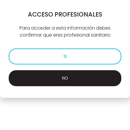
Sustancia activa
Duloxetina
ACCESO PROFESIONALES
Receta médica
Para acceder a esta información debes
Sí
confirmar que eres profesional sanitario
Financiación
Sí
SI
Aportación usuario
Especial
NO
Dosis e información
Dosis
Presentación
Icono
30 mg
28 comprimidos