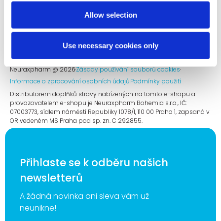
Podmínky a formuláře e-shopu
Allow selection
Use necessary cookies only
Neuraxpharm @ 2026
Zásady používání souborů cookies
Informace o zpracování osobních údajů
Podmínky použití​
Distributorem doplňků stravy nabízených na tomto e-shopu a
provozovatelem e-shopu je Neuraxpharm Bohemia s.r.o., IČ:
07003773, sídlem náměstí Republiky 1078/1, 110 00 Praha 1, zapsaná v
OR vedeném MS Praha pod sp. zn. C 292855.​
Přihlaste se k odběru našich
newsletterů
A žádná novinka ani sleva vám už
neunikne!