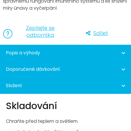
správnému fungování imunitního systému a ke snížení
míry únavy a vyčerpání
Zeptejte se
Sdílet
odborníka
Popis a výhody
Doporučené dávkování
Složení
Skladování
Chraňte před teplem a světlem.