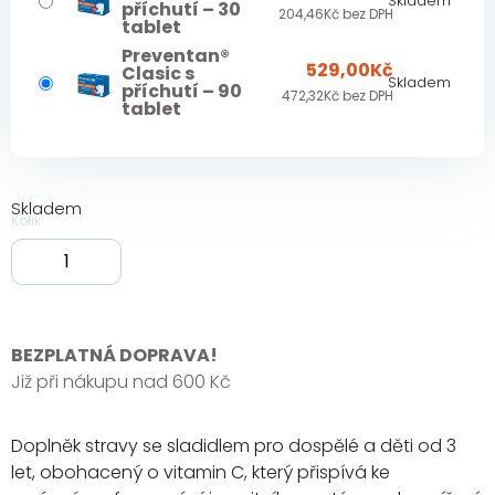
Skladem
příchutí – 30
204,46
Kč
bez DPH
tablet
Preventan®
529,00
Kč
Clasic s
Skladem
příchutí – 90
472,32
Kč
bez DPH
tablet
Skladem
BEZPLATNÁ DOPRAVA!
Již při nákupu nad 600 Kč
Doplněk stravy se sladidlem pro dospělé a děti od 3
let, obohacený o vitamin C, který přispívá ke