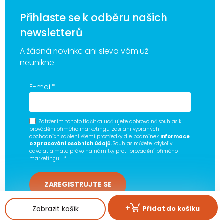
Přihlaste se k odběru našich
newsletterů
A žádná novinka ani sleva vám už
neunikne!
E-mail
*
Zatržením tohoto tlačítka udělujete dobrovolně souhlas k
provádění přímého marketingu, zasílání vybraných
obchodních sdělení všemi prostředky dle podmínek
Informace
o zpracování osobních údajů.
Souhlas můžete kdykoliv
odvolat a máte právo na námitky proti provádění přímého
marketingu.
*
Zobrazit košík
Přidat do košíku