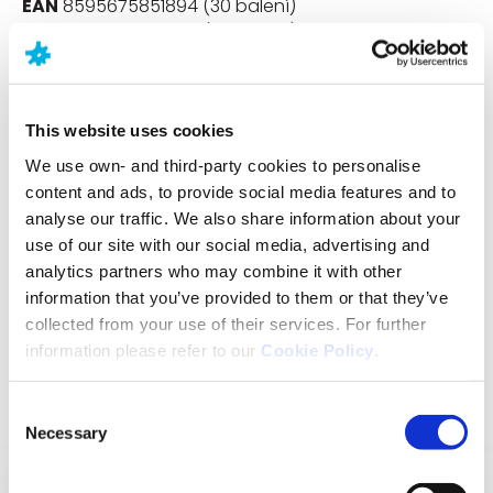
EAN
8595675851894 (30 balení)
EAN
8595675851900 (90 balení)
Upozornění
This website uses cookies
Není určeno pro děti do 3 let. Ukládejte mimo dosah
We use own- and third-party cookies to personalise
dětí! Nepřekračujte doporučené denní dávkování.
content and ads, to provide social media features and to
Doplněk stravy není určen k používání jako náhrada
analyse our traffic. We also share information about your
pestré stravy. Dbejte na vyváženou stravu a zdravý
use of our site with our social media, advertising and
životní styl. Nadměrná konzumace může vyvolat
analytics partners who may combine it with other
projímavé účinky.
information that you’ve provided to them or that they’ve
collected from your use of their services. For further
Expirace (30 tablet): 2. 1. 2027
information please refer to our
Cookie Policy
.
Expirace (90 tablet): 23. 9. 2027
Consent
Necessary
Selection
Související produkty