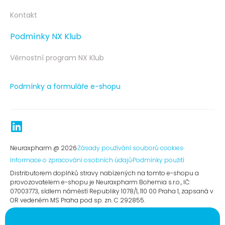
Kontakt
Podmínky NX Klub
Věrnostní program NX Klub
Podmínky a formuláře e-shopu
Neuraxpharm @ 2026
Zásady používání souborů cookies
Informace o zpracování osobních údajů
Podmínky použití​
Distributorem doplňků stravy nabízených na tomto e-shopu a
provozovatelem e-shopu je Neuraxpharm Bohemia s.r.o., IČ:
07003773, sídlem náměstí Republiky 1078/1, 110 00 Praha 1, zapsaná v
OR vedeném MS Praha pod sp. zn. C 292855.​