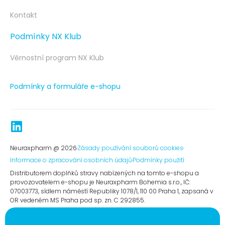
Kontakt
Podmínky NX Klub
Věrnostní program NX Klub
Podmínky a formuláře e-shopu
Neuraxpharm @ 2026
Zásady používání souborů cookies
Informace o zpracování osobních údajů
Podmínky použití​
Distributorem doplňků stravy nabízených na tomto e-shopu a
provozovatelem e-shopu je Neuraxpharm Bohemia s.r.o., IČ:
07003773, sídlem náměstí Republiky 1078/1, 110 00 Praha 1, zapsaná v
OR vedeném MS Praha pod sp. zn. C 292855.​