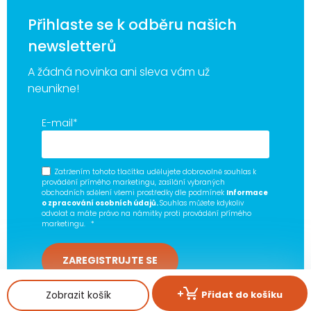
Přihlaste se k odběru našich
newsletterů
A žádná novinka ani sleva vám už
neunikne!
E-mail
*
Zatržením tohoto tlačítka udělujete dobrovolně souhlas k
provádění přímého marketingu, zasílání vybraných
obchodních sdělení všemi prostředky dle podmínek
Informace
o zpracování osobních údajů.
Souhlas můžete kdykoliv
odvolat a máte právo na námitky proti provádění přímého
marketingu.
*
Zobrazit košík
Přidat do košíku