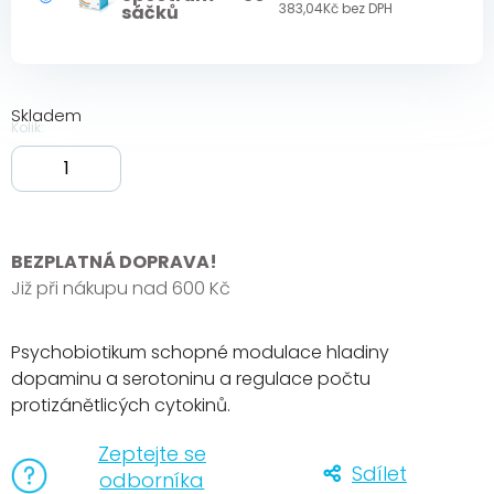
383,04
Kč
bez DPH
sáčků
Skladem
BEZPLATNÁ DOPRAVA!
Již při nákupu nad 600 Kč
Psychobiotikum schopné modulace hladiny
dopaminu a serotoninu a regulace počtu
protizánětlicých cytokinů.
Zeptejte se
Sdílet
odborníka