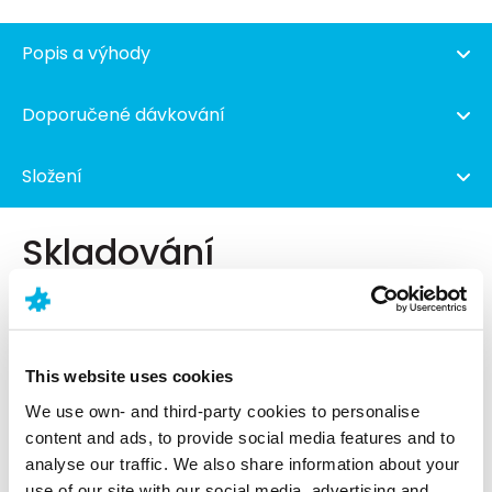
Popis a výhody
Doporučené dávkování
Složení
Skladování
Skladujte při teplotě do 25 °C na chladném a
suchém místě. Chraňte před přímým světlem. Doba
použitelnosti se vztahuje na výrobek správně
This website uses cookies
skladovaný v nepoškozeném obalu.
We use own- and third-party cookies to personalise
EAN
8595675850774
content and ads, to provide social media features and to
analyse our traffic. We also share information about your
use of our site with our social media, advertising and