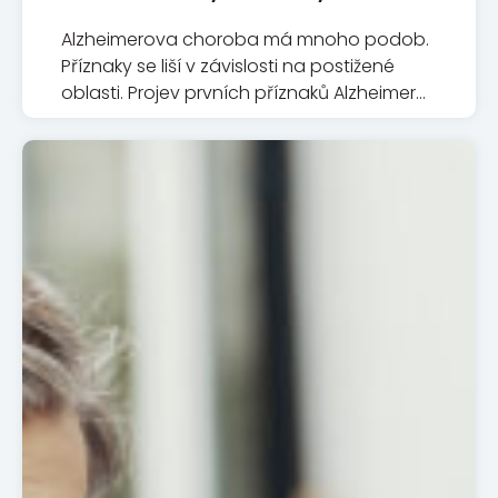
Alzheimerova choroba má mnoho podob.
Příznaky se liší v závislosti na postižené
oblasti. Projev prvních příznaků Alzheimera
u mladého člověka (do 65 let) není stejný
jako u člověka v sedmdesáti nebo
osmdesáti letech.