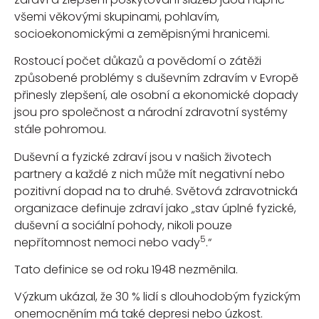
všemi věkovými skupinami, pohlavím,
socioekonomickými a zeměpisnými hranicemi.
Rostoucí počet důkazů a povědomí o zátěži
způsobené problémy s duševním zdravím v Evropě
přinesly zlepšení, ale osobní a ekonomické dopady
jsou pro společnost a národní zdravotní systémy
stále pohromou.
Duševní a fyzické zdraví jsou v našich životech
partnery a každé z nich může mít negativní nebo
pozitivní dopad na to druhé. Světová zdravotnická
organizace definuje zdraví jako „stav úplné fyzické,
duševní a sociální pohody, nikoli pouze
5
nepřítomnost nemoci nebo vady
.“
Tato definice se od roku 1948 nezměnila.
Výzkum ukázal, že 30 % lidí s dlouhodobým fyzickým
onemocněním má také depresi nebo úzkost.