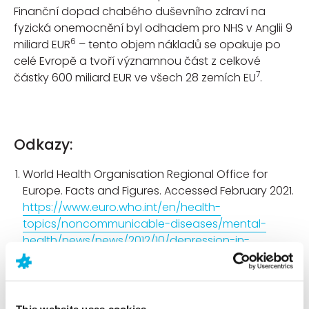
Finanční dopad chabého duševního zdraví na
fyzická onemocnění byl odhadem pro NHS v Anglii 9
6
miliard EUR
– tento objem nákladů se opakuje po
celé Evropě a tvoří významnou část z celkové
7
částky 600 miliard EUR ve všech 28 zemích EU
.
Odkazy:
World Health Organisation Regional Office for
Europe. Facts and Figures. Accessed February 2021.
https://www.euro.who.int/en/health-
topics/noncommunicable-diseases/mental-
health/news/news/2012/10/depression-in-
europe/depression-in-europe-facts-and-figures
World Health Organisation Regional Office for
Europe. WHO launches campaign on suicide