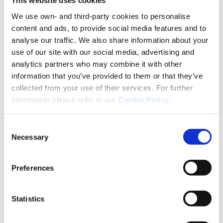
This website uses cookies
prevention. Accessed February 2021.
We use own- and third-party cookies to personalise
https://www.euro.who.int/en/media-
content and ads, to provide social media features and to
centre/events/events/2019/09/who-launches-
analyse our traffic. We also share information about your
campaign-on-suicide-prevention
use of our site with our social media, advertising and
analytics partners who may combine it with other
Mental Health Europe. Our Mission. Accessed
information that you’ve provided to them or that they’ve
February 2021.
https://www.mhe-sme.org/who-
collected from your use of their services. For further
we-are-2/#1506698796176-ec64e16f-8e5b
information please refer to our
Cookie Policy
.
OECD/European Union. Promoting mental health in
Consent
Europe. November 2018. Accessed February 2021.
Necessary
Selection
https://www.oecd-
ilibrary.org/docserver/health_glance_eur-2018-4-
en.pdf?
Preferences
expires=1611771169&id=id&accname=guest&check
sum=82CAA689890C8B4CDD6F862F9C004FFC
Statistics
World Health Organization. What is the WHO