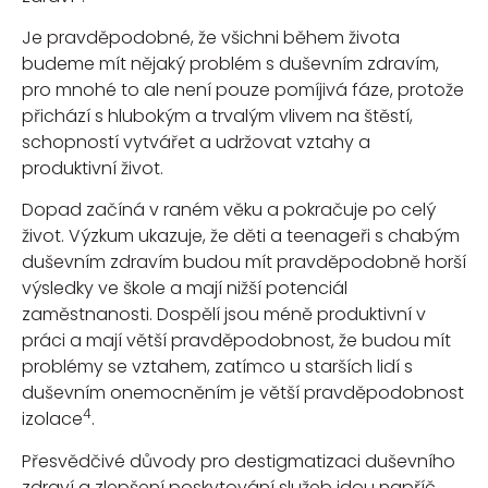
Je pravděpodobné, že všichni během života
budeme mít nějaký problém s duševním zdravím,
pro mnohé to ale není pouze pomíjivá fáze, protože
přichází s hlubokým a trvalým vlivem na štěstí,
schopností vytvářet a udržovat vztahy a
produktivní život.
Dopad začíná v raném věku a pokračuje po celý
život. Výzkum ukazuje, že děti a teenageři s chabým
duševním zdravím budou mít pravděpodobně horší
výsledky ve škole a mají nižší potenciál
zaměstnanosti. Dospělí jsou méně produktivní v
práci a mají větší pravděpodobnost, že budou mít
problémy se vztahem, zatímco u starších lidí s
duševním onemocněním je větší pravděpodobnost
4
izolace
.
Přesvědčivé důvody pro destigmatizaci duševního
zdraví a zlepšení poskytování služeb jdou napříč