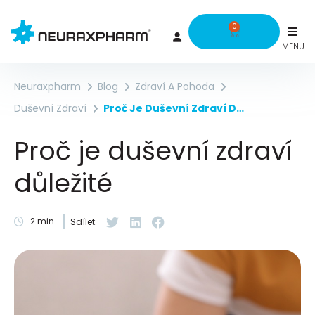
0
Neuraxpharm
Blog
Zdraví A Pohoda
Duševní Zdraví
Proč Je Duševní Zdraví Důležité
Proč je duševní zdraví
důležité
2
min.
Sdílet: