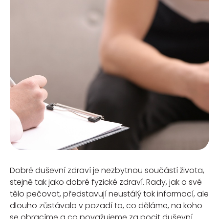
Dobré duševní zdraví je nezbytnou součástí života,
stejně tak jako dobré fyzické zdraví. Rady, jak o své
tělo pečovat, představují neustálý tok informací, ale
dlouho zůstávalo v pozadí to, co děláme, na koho
se obracíme a co považujeme za pocit duševní