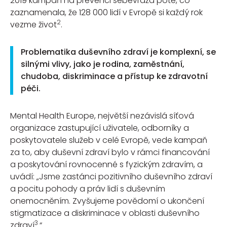
2019 kampaň na prevenci sebevražd poté, co
zaznamenala, že 128 000 lidí v Evropě si každý rok
2
vezme život
.
Problematika duševního zdraví je komplexní, se
silnými vlivy, jako je rodina, zaměstnání,
chudoba, diskriminace a přístup ke zdravotní
péči.
Mental Health Europe, největší nezávislá síťová
organizace zastupující uživatele, odborníky a
poskytovatele služeb v celé Evropě, vede kampaň
za to, aby duševní zdraví bylo v rámci financování
a poskytování rovnocenné s fyzickým zdravím, a
uvádí: „Jsme zastánci pozitivního duševního zdraví
a pocitu pohody a práv lidí s duševním
onemocněním. Zvyšujeme povědomí o ukončení
stigmatizace a diskriminace v oblasti duševního
3
zdraví
.“