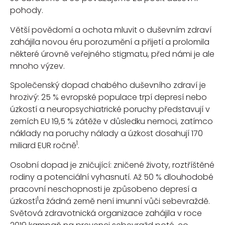
pohody.
Větší povědomí a ochota mluvit o duševním zdraví
zahájila novou éru porozumění a přijetí a prolomila
některé úrovně veřejného stigmatu, před námi je ale
mnoho výzev.
Společenský dopad chabého duševního zdraví je
hrozivý: 25 % evropské populace trpí depresí nebo
úzkostí a neuropsychiatrické poruchy představují v
zemích EU 19,5 % zátěže v důsledku nemoci, zatímco
náklady na poruchy nálady a úzkost dosahují 170
1
miliard EUR ročně
.
Osobní dopad je zničující: zničené životy, roztříštěné
rodiny a potenciální vyhasnutí. Až 50 % dlouhodobé
pracovní neschopnosti je způsobeno depresí a
1
úzkostí
a žádná země není imunní vůči sebevraždě.
Světová zdravotnická organizace zahájila v roce