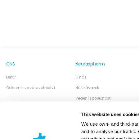
CNS
Neuraxpharm
Lékař
O nás
Odborník ve zdravotnictví
Náš závazek
Vedení společnosti
Centrum znalostí
This website uses cookie
We use own- and third-part
and to analyse our traffic.
advertising and analytics 