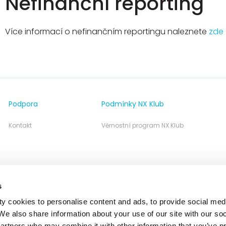
Nefinanční reporting
Více informací o nefinančním reportingu naleznete
zde
Podpora
Podmínky NX Klub
Kontakt
Věrnostní program NX Klub
s
y cookies to personalise content and ads, to provide social med
 We also share information about your use of our site with our so
partners who may combine it with other information that you’ve p