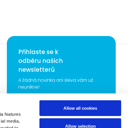
Přihlaste se k
odběru našich
newsletterů
A žádná novinka ani sleva vám už
neunikne!
E-mail
*
Allow all cookies
ia features
cial media,
Zatržením tohoto tlačítka udělujete dobrovolně souhlas
Allow selection
k provádění přímého marketingu, zasílání vybraných
rovided to