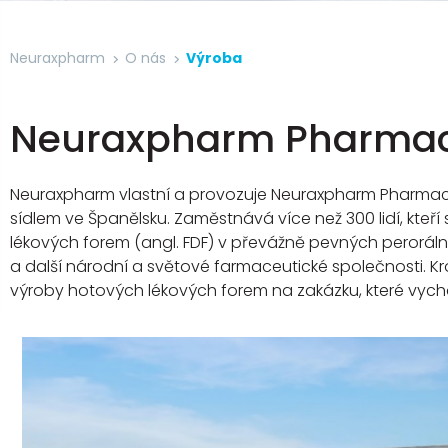
Neuraxpharm
O nás
Výroba
Neuraxpharm Pharmac
Neuraxpharm vlastní a provozuje Neuraxpharm Pharmaceu
sídlem ve Španělsku. Zaměstnává více než 300 lidí, kte
lékových forem (angl. FDF) v převážně pevných perorál
a další národní a světové farmaceutické společnosti. 
výroby hotových lékových forem na zakázku, které vych