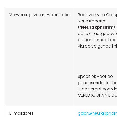
Verwerkingsverantwoordelijke
Bedrijven van Grou
Neuraxpharm
(“
Neuraxpharm
”)
de contactgegeve
de genoemde bedr
via de volgende link
Specifiek voor de
geneesmiddelenb
is de verantwoordel
CEREBRO SPAIN BIDC
E-mailadres
gdpr@neuraxphar