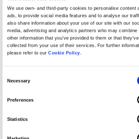
We use own- and third-party cookies to personalise content 
Melding van
Een wettelijke verplichting,
ads, to provide social media features and to analyse our traf
bijwerkingen
met name op grond van
also share information about your use of our site with our soc
(paragraaf 2.iv)
VERORDENING (EU) Nr.
media, advertising and analytics partners who may combine i
1235/2010 van het
other information that you’ve provided to them or that they’ve
Europees Parlement en de
collected from your use of their services. For further informa
Raad van 15 december
please refer to our
Cookie Policy
.
2010 tot wijziging, wat de
geneesmiddelenbewaking
van geneesmiddelen voor
Consent
menselijk gebruik betreft,
Necessary
Selection
van Verordening (EG) nr.
726/2004 tot vaststelling
Preferences
van communautaire
procedures voor het
verlenen van
Statistics
vergunningen voor en het
toezicht op
Marketing