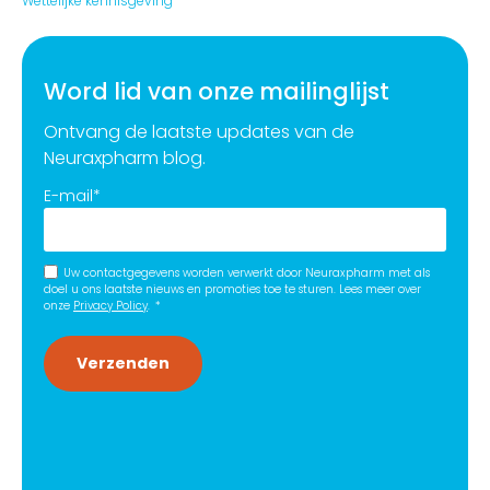
Wettelijke kennisgeving
Word lid van onze mailinglijst
Ontvang de laatste updates van de
Neuraxpharm blog.
E-mail
*
Uw contactgegevens worden verwerkt door Neuraxpharm met als
doel u ons laatste nieuws en promoties toe te sturen. Lees meer over
onze
Privacy Policy
.
*