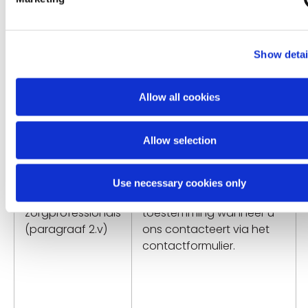
geneesmiddelen voor
menselijk en
diergeneeskundig gebruik
en tot oprichting van een
Show detai
Europees
Geneesmiddelenbureau,
Allow all cookies
en Verordening (EG) nr.
1394/2007 betreffende
geneesmiddelen voor
Allow selection
geavanceerde therapie.
Use necessary cookies only
Contact met
De door u verstrekte
zorgprofessionals
toestemming wanneer u
(paragraaf 2.v)
ons contacteert via het
contactformulier.