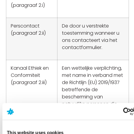
(paragraaf 2.i)
Perscontact
De door u verstrekte
(paragraaf 2.ii)
toestemming wanneer u
ons contacteert via het
contactformulier.
Kanaal Ethiek en
Een wettelijke verplichting,
Conformiteit
met name in verband met
(paragraaf 2.iii)
de Richtlijn (EU) 2019/1937
betreffende de
bescherming van
natuurlijke personen die
inbreuken op het recht
van de Europese Unie
melden.
This website uses cookies