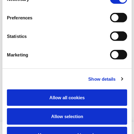
Selection
Preferences
Statistics
DEPRESSIE
Depressie en hoe je iemand
Marketing
kunt helpen die een moeilijke
tijd doormaakt
Depressie is één woord waar je veel
Show details
verschillende betekenissen aan kunt
verbinden. Het is een stemmingsstoornis
Allow all cookies
die elk aspect van het leven kan raken,
maar toch duidelijk individuele kenmerken
heeft.
Allow selection