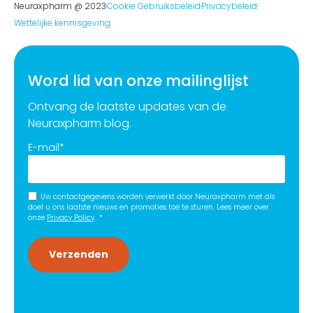
Neuraxpharm @ 2023
Cookie Gebruiksbeleid
Privacybeleid
Wettelijke kennisgeving
Word lid van onze mailinglijst
Ontvang de laatste updates van de
Neuraxpharm blog.
E-mail
*
Uw contactgegevens worden verwerkt door Neuraxpharm met als
doel u ons laatste nieuws en promoties toe te sturen. Lees meer over
onze
Privacy Policy
.
*