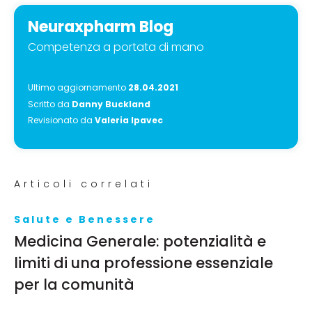
Neuraxpharm Blog
Competenza a portata di mano
Ultimo aggiornamento
28.04.2021
Scritto da
Danny Buckland
Revisionato da
Valeria Ipavec
Articoli correlati
Salute e Benessere
Medicina Generale: potenzialità e
limiti di una professione essenziale
per la comunità