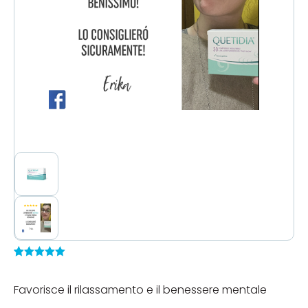
Valutato
6
4.83
su 5
Favorisce il rilassamento e il benessere mentale
su base
di