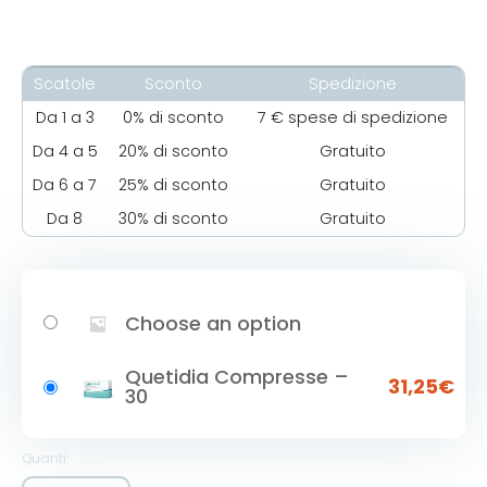
recensioni
Scatole
Sconto
Spedizione
Da 1 a 3
0% di sconto
7 € spese di spedizione
Da 4 a 5
20% di sconto
Gratuito
Da 6 a 7
25% di sconto
Gratuito
Da 8
30% di sconto
Gratuito
Choose an option
Quetidia Compresse –
31,25
€
30