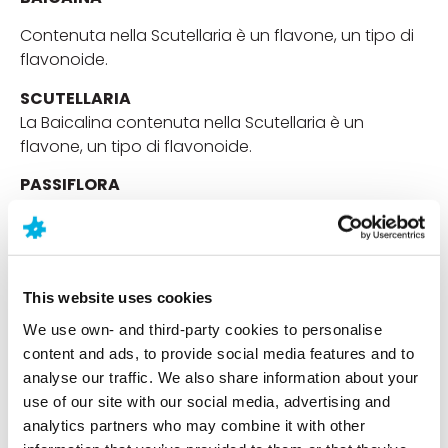
Contenuta nella Scutellaria è un flavone, un tipo di
flavonoide.
SCUTELLARIA
La Baicalina contenuta nella Scutellaria è un
flavone, un tipo di flavonoide.
PASSIFLORA
Passiflora L. è un genere di Passifloraceae che
comprende circa 465 specie di piante erbacee
perenni ed annuali, arbusti dal portamento
rampicante e lianoso, arbusti e alberelli, alti fino a 5-
This website uses cookies
6 m, originarie dell’America centro-meridionale. La
Passiflora L. favorisce il rilassamento in caso di stress
We use own- and third-party cookies to personalise
e contribuisce al benessere mentale.
content and ads, to provide social media features and to
analyse our traffic. We also share information about your
MAGNESIO
use of our site with our social media, advertising and
Il Magnesio contribuisce al normale metabolismo
analytics partners who may combine it with other
energetico e alla normale funzione del sistema