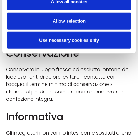
Scutellaria (Scutellaria baicalensis Georgi) radice e.s. tit.
Allow all cookies
95% in baicalina; Maltodestrine; Agenti di rivestimento:
Idrossipropilmetilcellulosa, Talco, Polietilenglicole;
Allow selection
Colorante: Complessi rameici delle clorofilline.
Use necessary cookies only
Conservazione
Conservare in luogo fresco ed asciutto lontano da
luce e/o fonti di calore; evitare il contatto con
l’acqua. Il termine minimo di conservazione si
riferisce al prodotto correttamente conservato in
confezione integra.
Informativa
Gli integratori non vanno intesi come sostituti di una