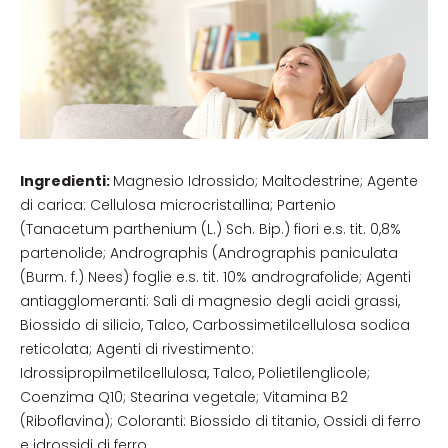
Ingredienti:
Magnesio Idrossido; Maltodestrine; Agente
di carica: Cellulosa microcristallina; Partenio
(Tanacetum parthenium (L.) Sch. Bip.) fiori e.s. tit. 0,8%
partenolide; Andrographis (Andrographis paniculata
(Burm. f.) Nees) foglie e.s. tit. 10% andrografolide; Agenti
antiagglomeranti: Sali di magnesio degli acidi grassi,
Biossido di silicio, Talco, Carbossimetilcellulosa sodica
reticolata; Agenti di rivestimento:
Idrossipropilmetilcellulosa, Talco, Polietilenglicole;
Coenzima Q10; Stearina vegetale; Vitamina B2
(Riboflavina); Coloranti: Biossido di titanio, Ossidi di ferro
e idrossidi di ferro.