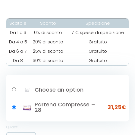
recensioni
Scatole
Sconto
Spedizione
Da 1 a 3
0% di sconto
7 € spese di spedizione
Da 4 a 5
20% di sconto
Gratuito
Da 6 a 7
25% di sconto
Gratuito
Da 8
30% di sconto
Gratuito
Choose an option
Partena Compresse –
31,25
€
28