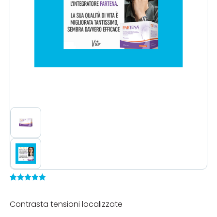
Valutato
1
5.00
su 5
Contrasta tensioni localizzate
su base
di