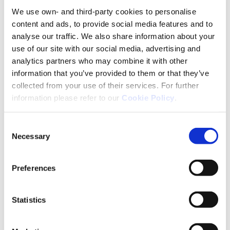
We use own- and third-party cookies to personalise
Composizione
content and ads, to provide social media features and to
analyse our traffic. We also share information about your
Ogni compressa contiene 150 mg di PARTENIO
use of our site with our social media, advertising and
estratto secco (di cui partenolide 1,2 mg), 100 mg
analytics partners who may combine it with other
ANDROGRAPHIS estratto secco (di cui 10 mg
information that you’ve provided to them or that they’ve
andrografolide), 20 mg di COENZIMA Q10, 169 mg di
collected from your use of their services. For further
MGNESIO, 4,8 mg di VITAMINA B2.
information please refer to our
Cookie Policy
.
COENZIMA Q10
Consent
Il Coenzima Q10, chiamato anche ubichinone (o
Necessary
Selection
vitamina Q) è una molecola fisiologicamente
importante coinvolta nel processo di respirazione
cellulare.
Preferences
VITAMINA B2
La Vitamina B2 (Riboflavina) contribuisce alla
Statistics
protezione delle cellule dallo stress ossidativo, al
normale metabolismo energetico e al normale