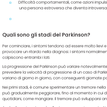
Difficoltà comportamentali, come azioni impuls
una persona estroversa che diventa introvers
Quali sono gli stadi del Parkinson?
Per cominciare, i sintomi tendono ad essere molto lievi
provocare un ritardo nella diagnosi. I sintomi normalment
colpiscono entrambi i lati.
La progressione del Parkinson può variare notevolmente da 
prevedere la velocità di progressione di un caso di Park
variano di giorno in giorno, con conseguenti giornate po
Nei primi stadi, è comune sperimentare un tremore nella
può gradualmente peggiorare, fino al momento in cui div
quotidiani, come mangiare. Il tremore può svilupparsi anc