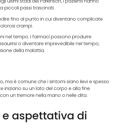
i ultimi stadi del Parkinson, i pazienti hanno
 piccoli passi trascinati.
redire fino al punto in cui diventano complicate
olorosi crampi.
oni nel tempo. I farmaci possono produrre
esaurirsi o diventare imprevedibile nel tempo;
sione della malattia.
uo, ma è comune che i sintomi siano lievi e spesso
e iniziano su un lato del corpo e alla fine
i con un tremore nella mano o nelle dita.
o e aspettativa di