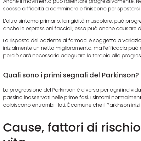
Anche il movimento può rallentare progressivamente. Negl
spesso difficoltà a camminare e finiscono per spostarsi a
L’altro sintomo primario, la rigidità muscolare, può prog
anche le espressioni facciali; essa può anche causare d
La risposta del paziente ai farmaci è soggetta a variazi
inizialmente un netto miglioramento, ma l’efficacia può 
perciò sarà necessario adeguare la terapia alla progres
Quali sono i primi segnali del Parkinson?
La progressione del Parkinson è diversa per ogni individ
passino inosservati nelle prime fasi. I sintomi normalment
colpiscono entrambi i lati. È comune che il Parkinson iniz
Cause, fattori di rischi