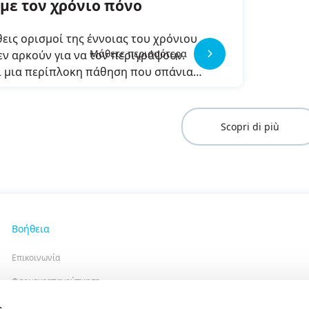
 με τον χρόνιο πόνο
εις ορισμοί της έννοιας του χρόνιου
Μάθετε περισσότερα
ν αρκούν για να τον περιγράψουν.
ί μια περίπλοκη πάθηση που σπάνια
ι γρήγορα και συχνά απαιτεί και
ματικές λύσεις, πέρα από σωματικές.
Scopri di più
Βοήθεια
Επικοινωνία
Φαρμακοεπαγρύπνηση
Κανάλι δεοντολογίας και συμμόρφωσης
s