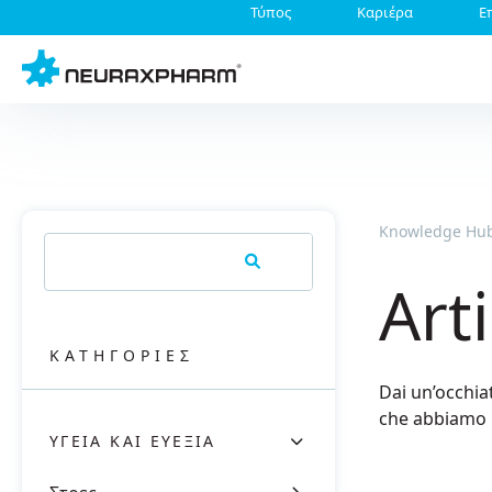
Τύπος
Καριέρα
Ε
Knowledge Hu
Art
KΑΤΗΓΟΡΊΕΣ
Dai un’occhiat
che abbiamo 
ΥΓΕΊΑ ΚΑΙ ΕΥΕΞΊΑ