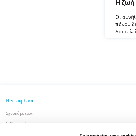
Η ζωή
Οι συνήθ
πόνου δε
Αποτελε
επιλύετα
συναισθη
Neuraxpharm
Σχετικά με εμάς
Η δέσμευσή μας
Διοικητικό Συμβούλιο
This website uses cookie