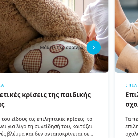
Μάθετε περισσότερα
ΊΑ
ΕΠΙ
ετικές κρίσεις της παιδικής
Επι
ας
σχο
πηγ
 του είδους τις επιληπτικές κρίσεις, το
Τα π
δια
νει για λίγο τη συνείδησή του, κοιτάζει
επιλ
ές βλέμμα και δεν ανταποκρίνεται σε
σχολ