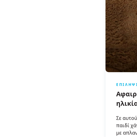
ΕΠΙΛΗΨ
Αφαιρ
ηλικί
Σε αυτού
παιδί χά
με απλαν