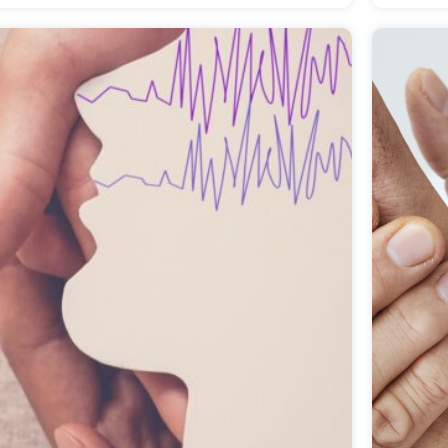
βαίνουν γύρω του. Η συχνότητα και η
προβ
 τους είναι απρόβλεπτες, με αποτέλεσμα
μεταξ
υργείται ανησυχία στους γονείς και τα
 οικογένειας.