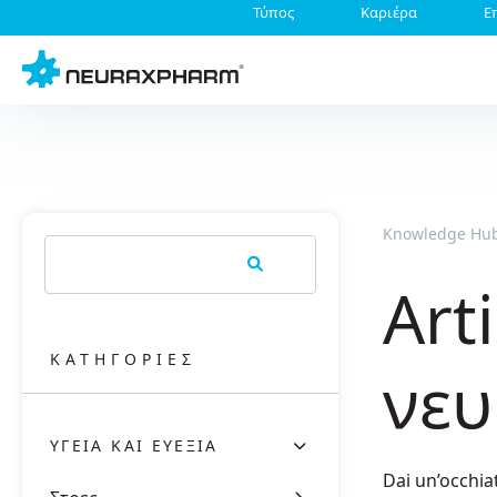
Τύπος
Καριέρα
Ε
Knowledge Hu
Art
KΑΤΗΓΟΡΊΕΣ
νευ
ΥΓΕΊΑ ΚΑΙ ΕΥΕΞΊΑ
Dai un’occhiat