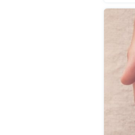
όσα συμ
διάρκειά
να δημιο
μέλη της