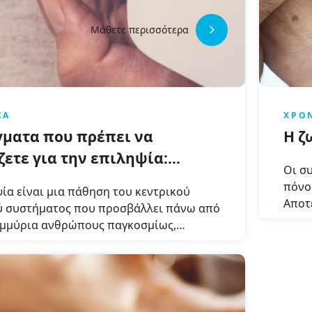
Μάθετε περισσότερα
ΊΑ
ΧΡΌ
γματα που πρέπει να
Η ζ
ζετε για την επιληψία:
Οι σ
ές πληροφορίες
πόνο
ία είναι μια πάθηση του κεντρικού
Αποτ
ύ συστήματος που προσβάλλει πάνω από
επιλ
ομμύρια ανθρώπους παγκοσμίως,
συνα
ντας σωματική δυσφορία και
ηματικό στρες, ενώ υπονομεύει ελπίδες
δοξίες.