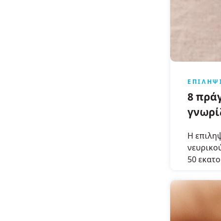
ΕΠΙΛΗΨ
8 πρά
γνωρί
Βασικ
Η επιληψ
νευρικο
50 εκατ
προκαλώ
συναισθ
και φιλο