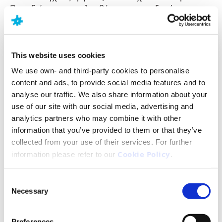
Παραδείγματα περιλαμβάνουν τον αυξημένο
καρδιακό παλμό, αίσθημα πανικού, νευρική ή
ασυνήθιστη συμπεριφορά, θυμό και κοινωνική
απομάκρυνση από άλλους ανθρώπους. Τα σοβαρά
συμπτώματα άγχους μπορεί να έχουν ως
This website uses cookies
αποτέλεσμα τα άτομα να μην μπορούν να εργαστούν
We use own- and third-party cookies to personalise
ή να ασχοληθούν με τις συνήθεις καθημερινές τους
content and ads, to provide social media features and to
δραστηριότητες. Μερικές φορές, οι άνθρωποι που
analyse our traffic. We also share information about your
διακατέχονται από σοβαρό άγχος στρέφονται στην
use of our site with our social media, advertising and
κατανάλωση αλκοόλ ή τη χρήση ναρκωτικών ως
analytics partners who may combine it with other
τρόπο αντιμετώπισης των συμπτωμάτων τους. Για
information that you’ve provided to them or that they’ve
περιπτώσεις ανθρώπων που πάσχουν από έντονο
collected from your use of their services. For further
άγχος, απαιτείται η παροχή εξειδικευμένης
Cookie Policy
information please refer to our
.
βοήθειας.
Consent
Necessary
Selection
Ποιες είναι οι πρώτες ενδείξεις του
άγχους;
Preferences