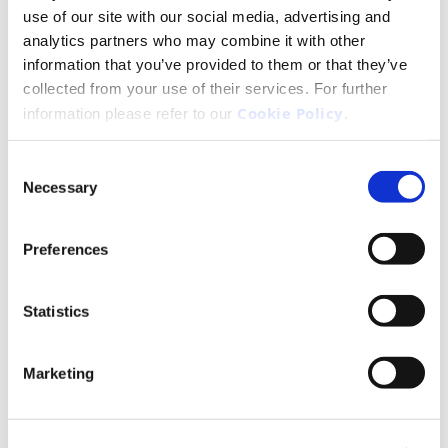
και φούσκωμα.
use of our site with our social media, advertising and
Το στρες σχετίζεται επίσης με αλλαγές στα βακτήρια
analytics partners who may combine it with other
του εντέρου, λόγω της συνεχούς επικοινωνίας
information that you’ve provided to them or that they’ve
μεταξύ του εγκεφάλου και του εντέρου, μέσω του
collected from your use of their services. For further
άξονα μικροβιώματος εντέρου-εγκεφάλου. Αυτό
Cookie Policy
information please refer to our
.
σημαίνει ότι οι άνθρωποι που αντιμετωπίζουν
στρες μπορεί να είναι πιο ευπαθείς απέναντι στον
Consent
πόνο, στο φούσκωμα και άλλα είδη πεπτικής
Necessary
Selection
δυσφορίας
Preferences
Τι μπορούμε να κάνουμε για να
διατηρήσουμε την καλή υγεία του
Statistics
εντέρου και του πεπτικού συστήματος;
Marketing
Παρότι πολλά καθημερινά προβλήματα του
πεπτικού συστήματος, όπως η καούρα και η
δυσκοιλιότητα, μπορούν να αντιμετωπιστούν