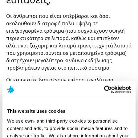
Οι άνθρωποι που είναι υπέρβαροι και όσοι
ακολουθούν διατροφή πολύ υψηλή σε
επεξεργασμένα τρόφιμα (που συχνά έχουν υψηλή
περιεκτικότητα σε λιπαρά, καθώς και επιπλέον
αλάτι και ζάχαρη) και λιπαρά τρανς (τεχνητά λιπαρά
που χρησιμοποιούνται σε μεταποιημένα τρόφιμα)
διατρέχουν μεγαλύτερο κίνδυνο εκδήλωσης
προβλημάτων υγείας στο πεπτικό σύστημα.
Οι καπνιστές διατρέχουν επίσης μεγαλύτερο
κίνδυνο. Αυτό οφείλεται στο ότι το κάπνισμα
μπορεί να αποδυναμώσει τον μυ που ελέγχει το
κάτω άκρο του οισοφάγου, με αποτέλεσμα το
γαστρικό οξύ να μπορεί να μετακινηθεί προς τα
This website uses cookies
πάνω, ακολουθώντας λάθος κατεύθυνση. Αυτό το
We use own- and third-party cookies to personalise
φαινόμενο είναι γνωστό ως παλινδρόμηση και
content and ads, to provide social media features and to
μπορεί να προκαλέσει καούρα, δυσάρεστη αναπνοή
analyse our traffic. We also share information about your