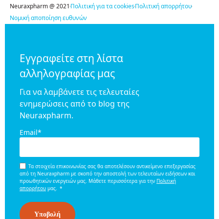
Neuraxpharm @ 2021
Πολιτική για τα cookies
Πολιτική απορρήτου
Νομική αποποίηση ευθυνών
Εγγραφείτε στη λίστα
αλληλογραφίας μας
Για να λαμβάνετε τις τελευταίες
ενημερώσεις από το blog της
Neuraxpharm.
Email
*
Τα στοιχεία επικοινωνίας σας θα αποτελέσουν αντικείμενο επεξεργασίας
από τη Neuraxpharm με σκοπό την αποστολή των τελευταίων ειδήσεων και
προωθητικών ενεργειών μας. Μάθετε περισσότερα για την
Πολιτική
απορρήτου
μας.
*