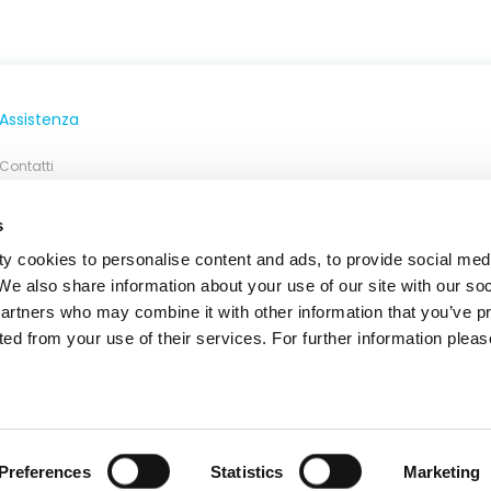
Assistenza
Contatti
Canale Etica e Conformità
s
y cookies to personalise content and ads, to provide social med
 We also share information about your use of our site with our so
partners who may combine it with other information that you’ve p
ted from your use of their services. For further information please
legali
Preferences
Statistics
Marketing