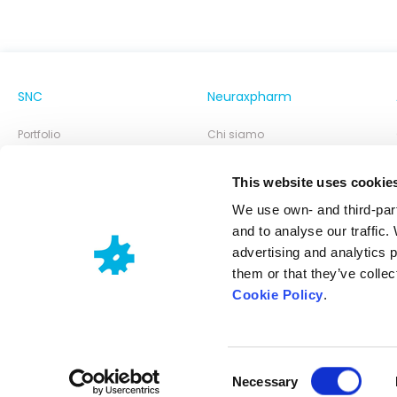
SNC
Neuraxpharm
Portfolio
Chi siamo
La nostra cultura
This website uses cookie
Comitato Esecutivo
We use own- and third-part
Blog Neuraxpharm
and to analyse our traffic.
advertising and analytics 
them or that they’ve collec
Cookie Policy
.
Consent
Neuraxpharm @ 2025
Politica sulla privacy
Informativa sui cookies
Note 
Necessary
Selection