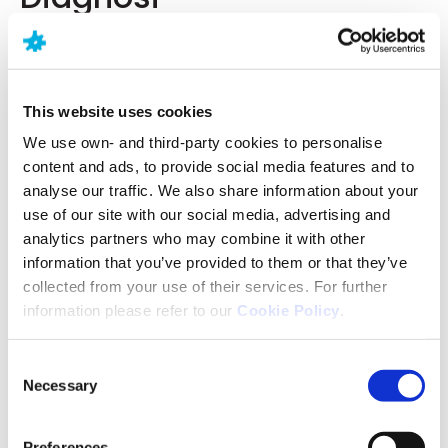
Mentre l’autismo è spesso diagnosticato nei
bambini e nei giovani, alcune persone non sono
diagnosticate fino all’età adulta. Questo può essere
This website uses cookies
dovuto al fatto che hanno imparato a “imitare il
comportamento” per nascondere i segnali esterni, o
We use own- and third-party cookies to personalise
ad un’altra diagnosi correlata emersa durante
content and ads, to provide social media features and to
l’infanzia, mentre l’autismo non è stato rilevato.
analyse our traffic. We also share information about your
use of our site with our social media, advertising and
A seconda dell’età, il percorso verso la diagnosi del
analytics partners who may combine it with other
paziente sarà leggermente diverso.
information that you’ve provided to them or that they’ve
collected from your use of their services. For further
information please refer to our
Cookie Policy
.
Come è diagnosticato l'autismo?
La prima fase consiste nel consultare un
Consent
Necessary
professionista della salute. Questo può essere:
Selection
Un operatore sanitario per i bambini in età
Preferences