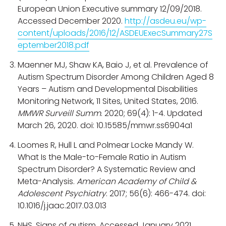
European Union Executive summary 12/09/2018.
Accessed December 2020.
http://asdeu.eu/wp-
content/uploads/2016/12/ASDEUExecSummary27S
eptember2018.pdf
Maenner MJ, Shaw KA, Baio J, et al. Prevalence of
Autism Spectrum Disorder Among Children Aged 8
Years – Autism and Developmental Disabilities
Monitoring Network, 11 Sites, United States, 2016.
MMWR Surveill Summ
. 2020; 69(4): 1-4. Updated
March 26, 2020. doi: 10.15585/mmwr.ss6904a1
Loomes R, Hull L and Polmear Locke Mandy W.
What Is the Male-to-Female Ratio in Autism
Spectrum Disorder? A Systematic Review and
Meta-Analysis.
American Academy of Child &
Adolescent Psychiatry
. 2017; 56(6): 466-474. doi:
10.1016/j.jaac.2017.03.013
NHS. Signs of autism. Accessed January 2021.