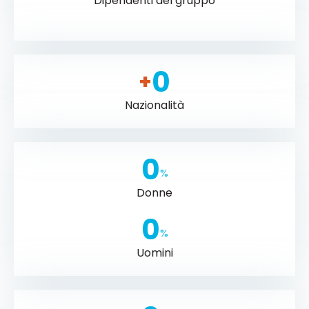
Dipendenti del gruppo
0
+
Nazionalità
0
%
Donne
0
%
Uomini