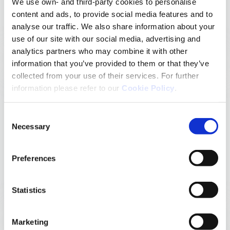
We use own- and third-party cookies to personalise
content and ads, to provide social media features and to
Nello stabilimento di produzione di Sant Joan Despí,
analyse our traffic. We also share information about your
a Barcellona, sono stati installati +400 pannelli
use of our site with our social media, advertising and
solari per la generazione di energia rinnovabile
analytics partners who may combine it with other
information that you’ve provided to them or that they’ve
collected from your use of their services. For further
information please refer to our
Cookie Policy
.
Consent
Necessary
Selection
Preferences
Neuraxpharm ha calcolato con successo l'intera
emissione di carbonio (ambito1, 2 e 3) per il 2024 di
tutte le sue affiliate con l'aiuto di un ente esterno
Statistics
specializzato
Marketing