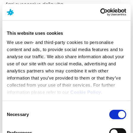
fasi successive della vita.
Anche le cefalee tensive sono più comuni nelle
donne e colpiscono in prevalenza le adolescenti e
le adulte. Le cefalee a grappolo sono più rare e
This website uses cookies
colpiscono maggiormente i fumatori rispetto ai non
We use own- and third-party cookies to personalise
fumatori.
content and ads, to provide social media features and to
analyse our traffic. We also share information about your
Per quanto tempo si può vivere con la
use of our site with our social media, advertising and
cefalea?
analytics partners who may combine it with other
information that you’ve provided to them or that they’ve
collected from your use of their services. For further
Le cefalee non mettono a rischio la vita, ma
information please refer to our
Cookie Policy
.
possono influenzarne la qualità.
La maggior parte dei pazienti affetti da cefalea
Consent
tensiva sperimenta una frequenza episodica (cioè
Necessary
Selection
occasionale), ma gli attacchi possono essere
cronici, quando compaiono per oltre 15 giorni al
mese.
Preferences