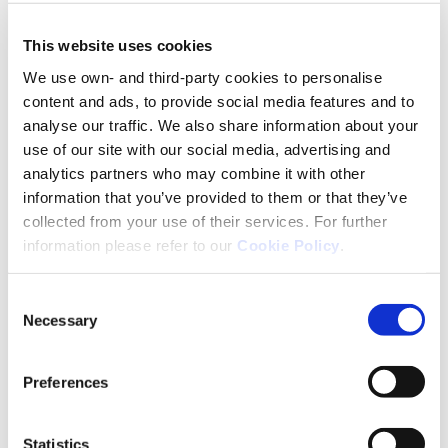
This website uses cookies
We use own- and third-party cookies to personalise
content and ads, to provide social media features and to
analyse our traffic. We also share information about your
use of our site with our social media, advertising and
analytics partners who may combine it with other
information that you’ve provided to them or that they’ve
collected from your use of their services. For further
information please refer to our
Cookie Policy
.
Consent
Necessary
Selection
Disturbi Neurologici
Preferences
Alzheimer
Statistics