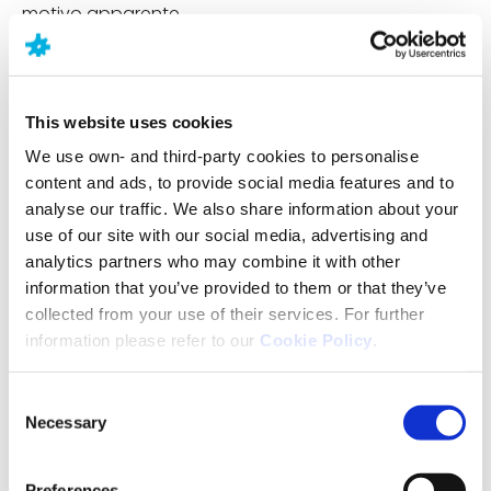
motivo apparente.
Può anche essere che una catena di eventi di vita
porti alla depressione, ad esempio, una rottura del
rapporto che causa difficoltà a casa e al lavoro,
This website uses cookies
seguita dalla perdita del lavoro e dalle
We use own- and third-party cookies to personalise
preoccupazioni finanziarie successive; nessun
content and ads, to provide social media features and to
singolo evento ha causato la condizione, ma
analyse our traffic. We also share information about your
l’accumulo di problemi è culminato nella
use of our site with our social media, advertising and
depressione.
analytics partners who may combine it with other
Le cause di depressione possono includere:
information that you’ve provided to them or that they’ve
collected from your use of their services. For further
Una storia familiare di depressione
information please refer to our
Cookie Policy
.
Eventi stressanti, come un lutto o la perdita di un
lavoro
Consent
Necessary
Selection
Il parto: i cambiamenti ormonali e fisici possono
portare alla depressione perinatale o postnatale
Preferences