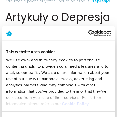
Zaburzenia psychiatryczne i neurologiczne
Depresja
Artykuły o Depresja
O czym chciałbyś/-abyś dowiedzieć się więcej?
Zapoznaj się z naszą ofertą artykułów i odkryj
solidne, wiarygodne i zrozumiałe informacje, które
dla Ciebie przygotowaliśmy.
This website uses cookies
We use own- and third-party cookies to personalise
content and ads, to provide social media features and to
analyse our traffic. We also share information about your
use of our site with our social media, advertising and
analytics partners who may combine it with other
information that you’ve provided to them or that they’ve
collected from your use of their services. For further
information please refer to our
Cookie Policy
.