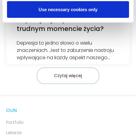
Use necessary cookies only
DEPRESJA
Depresja i jak pomóc osobie w
trudnym momencie życia?
Depresja to jedno słowo o wielu
znaczeniach. Jest to zaburzenie nastroju
wpływające na każdy aspekt naszego
życia, które u poszczególnych osób może
mieć jednak indywidualny przebieg.
Czytaj więcej
OUN
Portfolio
Lekarze