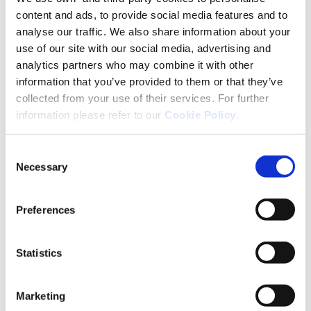
content and ads, to provide social media features and to
analyse our traffic. We also share information about your
use of our site with our social media, advertising and
analytics partners who may combine it with other
information that you’ve provided to them or that they’ve
collected from your use of their services. For further
information please refer to our
Cookie Policy
.
ÉPILEPSIE
Expliquer l’épilepsie aux autres :
Consent
Necessary
comment expliquer l’épilepsie
Selection
à mon enfant ?
Un diagnostic d’épilepsie peut être difficile
Preferences
à accepter pour toute la famille, d’autant
que de nombreux parents ne connaissent
pas bien la maladie et ne savent pas
Statistics
comment aider leurs enfants à y faire face.
Marketing