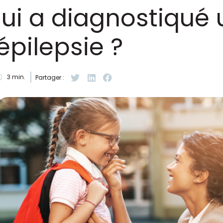
lui a diagnostiqué
épilepsie ?
3
min.
Partager :