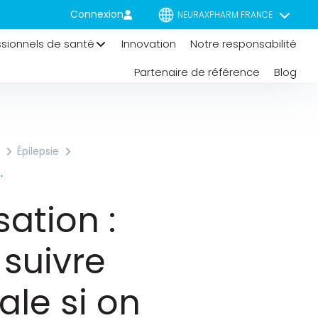
Connexion
NEURAXPHARM FRANCE
ssionnels de santé
Innovation
Notre responsabilité
Partenaire de référence
Blog
Épilepsie
le Si On Lui A Diagnostiqué Une Épilepsie ?
sation :
 suivre
ale si on