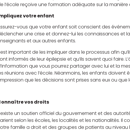
e l’école reçoive une formation adéquate sur la manière d
mpliquez votre enfant
ssurez-vous que votre enfant soit conscient des événeme
éclencher une crise et donnez-lui les connaissances et l
nseignants et aux autres enfants.
l est important de les impliquer dans le processus afin qu’
ont informés de leur épilepsie et qu’ils savent quoi faire. 
’information que vous pourrez partager avec lui et la mes
es réunions avec l’école. Néanmoins, les enfants doivent ê
’impression que les décisions sont prises sans eux ou que l
onnaître vos droits
l existe un soutien officiel du gouvernement et des autorit
arient selon les écoles, les localités et les nationalités. Il
otre famille a droit et des groupes de patients au niveau