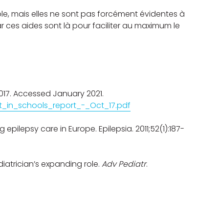
ole, mais elles ne sont pas forcément évidentes à
ar ces aides sont là pour faciliter au maximum le
017. Accessed January 2021.
t_in_schools_report_-_Oct_17.pdf
epilepsy care in Europe. Epilepsia. 2011;52(1):187-
iatrician’s expanding role.
Adv Pediatr
.