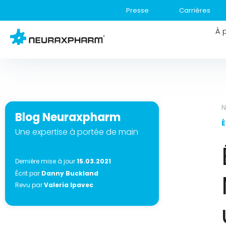
Presse
Carrières
À 
N
Blog Neuraxpharm
Une expertise à portée de main
Dernière mise à jour
15.03.2021
Écrit par
Danny Buckland
Revu par
Valeria Ipavec