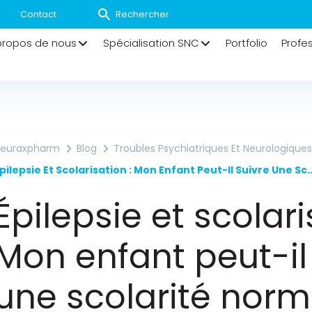
Contact
propos de nous
Spécialisation SNC
Portfolio
Profe
euraxpharm
Blog
Troubles Psychiatriques Et Neurologiques
Épilepsie Et Scolarisation : Mon Enfant Peut-Il Suivre Une Scolarité Norma
Épilepsie et scolari
Mon enfant peut-il
une scolarité norm