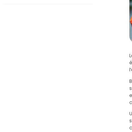
L
é
l
B
s
e
c
U
s
a