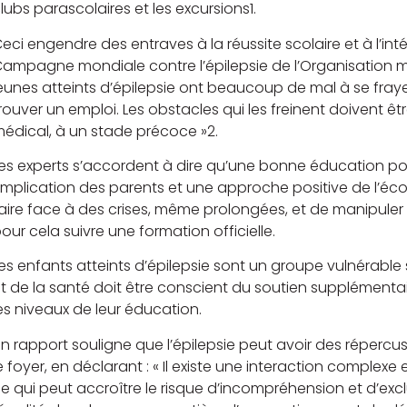
lubs parascolaires et les excursions1.
eci engendre des entraves à la réussite scolaire et à l’int
ampagne mondiale contre l’épilepsie de l’Organisation mo
eunes atteints d’épilepsie ont beaucoup de mal à se fray
rouver un emploi. Les obstacles qui les freinent doivent êt
édical, à un stade précoce »2.
es experts s’accordent à dire qu’une bonne éducation pou
’implication des parents et une approche positive de l’éc
aire face à des crises, même prolongées, et de manipuler
our cela suivre une formation officielle.
es enfants atteints d’épilepsie sont un groupe vulnérable 
t de la santé doit être conscient du soutien supplément
es niveaux de leur éducation.
n rapport souligne que l’épilepsie peut avoir des répercus
e foyer, en déclarant : « Il existe une interaction complexe
e qui peut accroître le risque d’incompréhension et d’excl