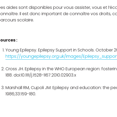
es aides sont disponibles pour vous assister, vous et l’éc
onnaître. Il est donc important de connaître vos droits, c
arcours scolaire.
ources :
Young Epilepsy. Epilepsy Support in Schools. October 2
https://youngepilepsy.org.uk/images/Epilepsy_suppor
Cross JH. Epilepsy in the WHO European region: fostering 
188. doi:10.1111/j.1528-1167.2010.02903.x
Marshall RM, Cupoli JM. Epilepsy and education: the ped
1986;33:159-180.