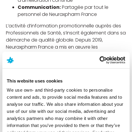
d’amélioration continue
Communication:
Partagée par tout le
personnel de Neuraxpharm France
L’activité d’information promotionnelle auprès des
Professionnels de Santé, s’inscrit également dans sa
démarche de qualité globale. Depuis 2019,
Neuraxpharm France a mis en œuvre les
dispositions de la Charte de l’information par
démarchage ou prospection visant à la promotion
des médicaments et du Référentiel de certification
de l’activité d’information promotionnelle associé.
This website uses cookies
Téléchargement
Accéder à la Charte de
We use own- and third-party cookies to personalise
l’Information Promotionnelle
content and ads, to provide social media features and to
Téléchargement
Accéder à la Politique Qualité
analyse our traffic. We also share information about your
NEURAXPHARM France
use of our site with our social media, advertising and
Téléchargement
Accéder au Certificat pour
analytics partners who may combine it with other
l’activité d’information par démarchage ou
information that you’ve provided to them or that they’ve
prospection visant à la promotion des