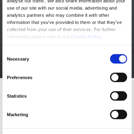
analyse our traffic. We also share information about your
use of our site with our social media, advertising and
analytics partners who may combine it with other
information that you’ve provided to them or that they’ve
collected from your use of their services. For further
information please refer to our
Cookie Policy
.
Notre culture
Consent
Necessary
Selection
Preferences
Neuraxpharm
Notre culture
Statistics
Nos valeurs
Marketing
Nos valeurs fondamentales sont au cœur de
chacune de nos actions. Elles nous guident dans