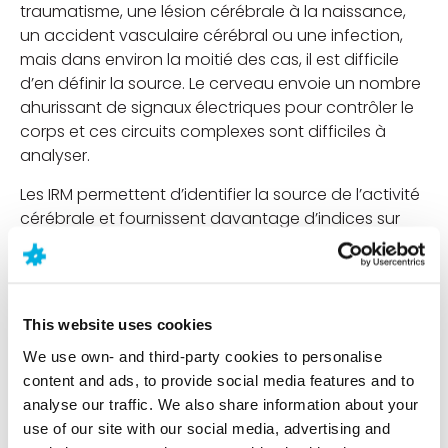
traumatisme, une lésion cérébrale à la naissance,
un accident vasculaire cérébral ou une infection,
mais dans environ la moitié des cas, il est difficile
d’en définir la source. Le cerveau envoie un nombre
ahurissant de signaux électriques pour contrôler le
corps et ces circuits complexes sont difficiles à
analyser.
Les IRM permettent d’identifier la source de l’activité
cérébrale et fournissent davantage d’indices sur
l’origine de l’épilepsie, mais dans près de 50 % des
cas, la cause reste inconnue.
4. L’épilepsie n’est pas une maladie mentale.
This website uses cookies
La grande majorité des personnes qui en sont
We use own- and third-party cookies to personalise
atteintes ne présentent aucun problème cognitif ou
content and ads, to provide social media features and to
psychologique. Mais des recherches ont estimé que
analyse our traffic. We also share information about your
35 % des personnes épileptiques souffrent de
use of our site with our social media, advertising and
dépression en raison de la difficulté à gérer les