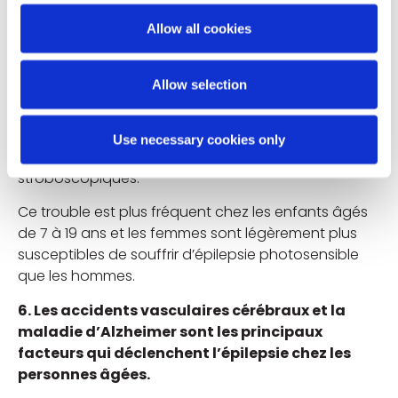
L’épilepsie photosensible peut être déclenchée par
des lumières clignotant ou scintillant à une
Allow all cookies
fréquence comprise entre 16 et 25 fois par seconde,
bien que pour certaines personnes, cette
Allow selection
fréquence puisse être réduite à seulement 3 fois par
seconde. Les images et les motifs clignotants
peuvent aller des lumières de vélo et de Noël aux
Use necessary cookies only
écrans de télévision et aux lumières
stroboscopiques.
Ce trouble est plus fréquent chez les enfants âgés
de 7 à 19 ans et les femmes sont légèrement plus
susceptibles de souffrir d’épilepsie photosensible
que les hommes.
6. Les accidents vasculaires cérébraux et la
maladie d’Alzheimer sont les principaux
facteurs qui déclenchent l’épilepsie chez les
personnes âgées.