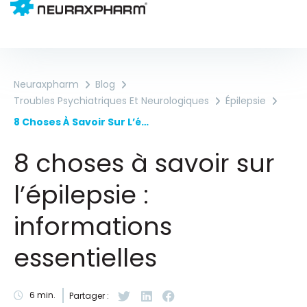
Neuraxpharm
Blog
Troubles Psychiatriques Et Neurologiques
Épilepsie
8 Choses À Savoir Sur L’épilepsie : Informations Essentielles
8 choses à savoir sur
l’épilepsie :
informations
essentielles
6
min.
Partager :