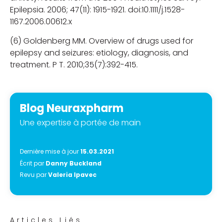
Epilepsia. 2006; 47(11): 1915-1921. doi:10.1111/j.1528-
1167.2006.00612.x
(6) Goldenberg MM. Overview of drugs used for
epilepsy and seizures: etiology, diagnosis, and
treatment. P T. 2010;35(7):392-415.
Blog Neuraxpharm
Une expertise à portée de main
Dernière mise à jour
15.03.2021
Écrit par
Danny Buckland
Revu par
Valeria Ipavec
Articles Liés