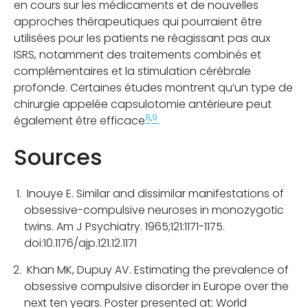
en cours sur les médicaments et de nouvelles
approches thérapeutiques qui pourraient être
utilisées pour les patients ne réagissant pas aux
ISRS, notamment des traitements combinés et
complémentaires et la stimulation cérébrale
profonde. Certaines études montrent qu’un type de
chirurgie appelée capsulotomie antérieure peut
8
,
9
également être efficace
.
Sources
Inouye E. Similar and dissimilar manifestations of
obsessive-compulsive neuroses in monozygotic
twins. Am J Psychiatry. 1965;121:1171-1175.
doi:10.1176/ajp.121.12.1171
Khan MK, Dupuy AV. Estimating the prevalence of
obsessive compulsive disorder in Europe over the
next ten years. Poster presented at: World