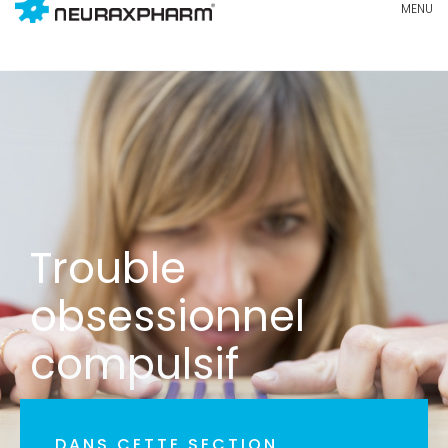
Trouble
obsessionnel
compulsif
DANS CETTE SECTION