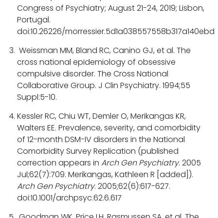
Congress of Psychiatry; August 21-24, 2019; Lisbon,
Portugal.
doi:10.26226/morressier.5d1a038557558b317a140ebd
Weissman MM, Bland RC, Canino GJ, et al. The
cross national epidemiology of obsessive
compulsive disorder. The Cross National
Collaborative Group. J Clin Psychiatry. 1994;55
Suppl:5-10.
Kessler RC, Chiu WT, Demler O, Merikangas KR,
Walters EE. Prevalence, severity, and comorbidity
of 12-month DSM-IV disorders in the National
Comorbidity Survey Replication (published
correction appears in
Arch Gen Psychiatry
. 2005
Jul;62(7):709. Merikangas, Kathleen R [added]).
Arch Gen Psychiatry
. 2005;62(6):617-627.
doi:10.1001/archpsyc.62.6.617
Goodman WK, Price LH, Rasmussen SA, et al. The