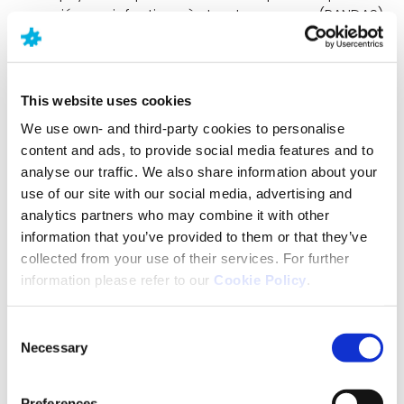
associés aux infections à streptocoques » (PANDAS).
Le PANDAS survient de manière soudaine, les
symptômes semblant apparaître du jour au
lendemain, et a un impact très grave sur la vie de
l’enfant.
This website uses cookies
We use own- and third-party cookies to personalise
content and ads, to provide social media features and to
analyse our traffic. We also share information about your
use of our site with our social media, advertising and
Le TOC est-il héréditaire ?
analytics partners who may combine it with other
Les gènes peuvent jouer un rôle dans le
information that you’ve provided to them or that they’ve
développement des TOC, ce qui signifie qu’il y aurait
collected from your use of their services. For further
un terrain familial favorisant. Cependant, les causes
information please refer to our
Cookie Policy
.
du TOC ne sont pas claires, et d'autres facteurs, tels
que les expériences de vie, peuvent également être
Consent
impliqués.
Necessary
Selection
Qui peut souffrir d’un TOC ?
Preferences