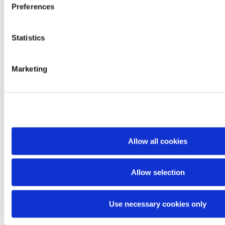
Preferences
STRESS
Neuf conseils pour réduire et
Statistics
gérer le stress
Le stress est une conséquence commune
Marketing
de nos vies modernes et très actives. Il se
répercute sur le travail, à la maison et les
relations et a plusieurs déclencheurs qui
semblent souvent échapper à notre
contrôle.
Allow all cookies
Allow selection
Use necessary cookies only