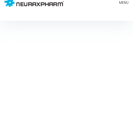
Blog
Neuraxpharm
Sur quoi voudriez-vous en savoir plus ? Jetez un
œil à notre sélection d’articles et découvrez des
informations solides, fiables et compréhensibles
que nous avons préparées pour vous.