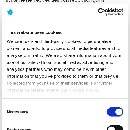
système nerveux et des vaisseaux sanguins
cérébraux. Certaines personnes constatent que
leurs migraines sont liées à des facteurs tels que le
cycle menstruel, l’alimentation, la fatigue ou le
stress.
This website uses cookies
We use own- and third-party cookies to personalise
content and ads, to provide social media features and to
analyse our traffic. We also share information about your
Les maux de tête sont-ils héréditaires ?
use of our site with our social media, advertising and
analytics partners who may combine it with other
On estime que certains types de maux de tête
information that you’ve provided to them or that they’ve
pourraient être héréditaires. Environ la moitié des
collected from your use of their services. For further
personnes souffrant de migraines ont un proche
information please refer to our
Cookie Policy
.
parent qui en souffre également, ce qui laisse
supposer qu'il pourrait y avoir un lien génétique. De
même, les gènes peuvent jouer un rôle dans les
Consent
céphalées en grappe, les recherches montrant que
Necessary
Selection
des facteurs génétiques sont impliqués dans
4
environ 10 % des cas
.
Preferences