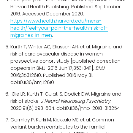
Harvard Health Publishing. Published September
2016. Accessed December 2020.
https://www.health.harvard.edu/mens-
health/feel-your-pain-the-health-risk-of-
migraines-in-men
.
Kurth T, Winter AC, Eliassen AH, et al. Migraine and
risk of cardiovascular disease in women:
prospective cohort study [published correction
appears in BMJ. 2016 Jun 17;353:i3411].
BMJ
.
2016;353:i2610. Published 2016 May 31.
doi:10.1136/bmj.i2610
Øie LR, Kurth T, Gulati S, Dodick DW. Migraine and
risk of stroke.
J Neurol Neurosurg Psychiatry
.
2020;91(6):593-604. doi:10.1136/jnnp-2018-318254
Gormley P, Kurki M, Kiekkala ME et al. Common
variant burden contributes to the familial