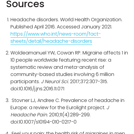
Sources
Headache disorders. World Health Organization.
Published April 2016. Accessed January 2021.
https://www.who.int/news-room/fact-
sheets/detail/headache-disorders
Woldeamanuel YW, Cowan RP. Migraine affects 1 in
10 people worldwide featuring recent rise: a
systematic review and meta-analysis of
community-based studies involving 6 million
participants.
J Neurol Sci.
2017;372:307-315.
doi:10.1016/j.jns.2016.11.071
Stovner LJ, Andree C. Prevalence of headache in
Europe: a review for the Eurolight project.
J
Headache Pain
. 2010;11(4):289-299.
doi:10.1007/s10194-010-0217-0
Feel your pain: the health risk of migraines in men.