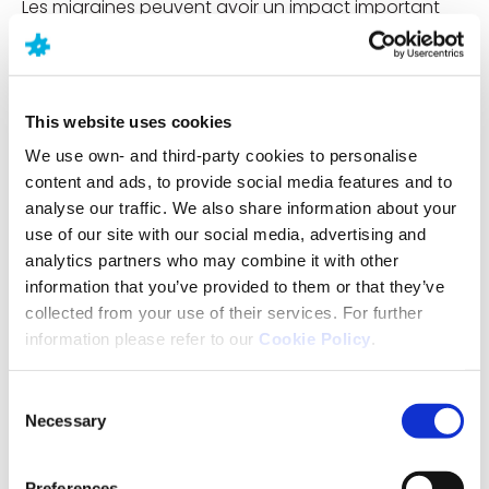
Les migraines peuvent avoir un impact important
sur la vie quotidienne, notamment pour les
personnes souffrant de crises régulières et
prolongées. Un rapport publié en 2019 dans le
9
Journal of Head and Face Pain
s’est penché sur les
This website uses cookies
conséquences de la migraine sur les relations, les
We use own- and third-party cookies to personalise
carrières et le niveau financier et a constaté que
content and ads, to provide social media features and to
cette affection peut avoir des répercussions
analyse our traffic. We also share information about your
négatives sur de nombreux aspects importants de
use of our site with our social media, advertising and
la vie. Cela concerne les relations conjugales,
analytics partners who may combine it with other
parentales, amoureuses et familiales, la réussite
information that you’ve provided to them or that they’ve
sociale et la stabilité professionnelle et financière, et
collected from your use of their services. For further
l’état de santé général. Dans le rapport, plus de 32 %
information please refer to our
Cookie Policy
.
des personnes interrogées ont déclaré être
inquiètes pour leur sécurité financière à long ‐terme
en raison de la migraine.
Consent
Necessary
Selection
Diagnostic
Preferences