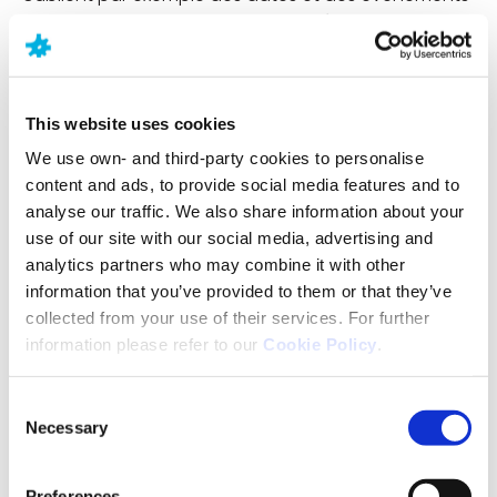
importants ou des conversations récentes. Une
personne présentant les premiers symptômes de la
maladie d’Alzheimer peut demander plusieurs fois la
même information et dépendre d’aide-mémoires
This website uses cookies
tels que les notes adhésives et les rappels sur les
téléphones portables.
We use own- and third-party cookies to personalise
content and ads, to provide social media features and to
Causes, facteurs de
analyse our traffic. We also share information about your
use of our site with our social media, advertising and
risque et espérance de
analytics partners who may combine it with other
information that you’ve provided to them or that they’ve
vie
collected from your use of their services. For further
information please refer to our
Cookie Policy
.
Bien que l’on ignore encore ce qui déclenche la
maladie d’Alzheimer, on sait que plusieurs facteurs
Consent
augmentent le risque de la développer.
Necessary
Selection
Quelles sont les causes de la maladie
Preferences