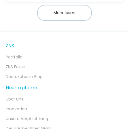
Beziehungen mit vielfältigen Auslösern, die
sich oft unserer Kontrolle zu entziehen
Mehr lesen
scheinen.
ZNS
Portfolio
ZNS Fokus
Neuraxpharm Blog
Neuraxpharm
Über uns
Innovation
Unsere Verpflichtung
Der partner Ihner Wahl