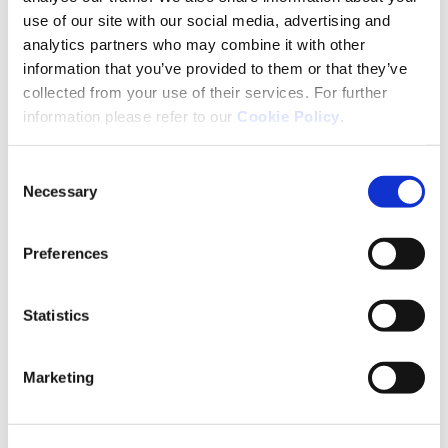
use of our site with our social media, advertising and
analytics partners who may combine it with other
Werfen Sie einen Blick in unsere Artikelauswahl und
information that you’ve provided to them or that they’ve
entdecken Sie fachlich fundierte, vertrauenswürdige
collected from your use of their services. For further
und verständlich aufbereitete Informationen.
information please refer to our
Cookie Policy
.
Consent
Necessary
Selection
Preferences
Statistics
Marketing