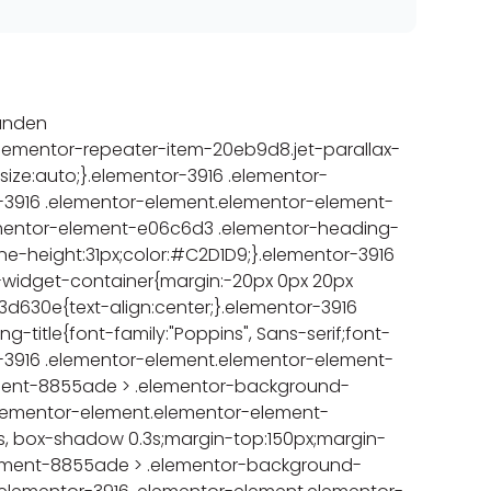
funden
lementor-repeater-item-20eb9d8.jet-parallax-
ize:auto;}.elementor-3916 .elementor-
-3916 .elementor-element.elementor-element-
lementor-element-e06c6d3 .elementor-heading-
;line-height:31px;color:#C2D1D9;}.elementor-3916
widget-container{margin:-20px 0px 20px
d630e{text-align:center;}.elementor-3916
itle{font-family:"Poppins", Sans-serif;font-
or-3916 .elementor-element.elementor-element-
ement-8855ade > .elementor-background-
 .elementor-element.elementor-element-
3s, box-shadow 0.3s;margin-top:150px;margin-
lement-8855ade > .elementor-background-