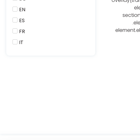
overlay{tra
el
EN
sectio
ES
.el
element.el
FR
IT