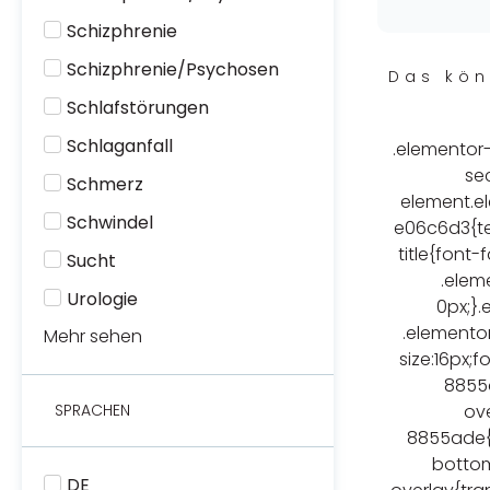
Schizphrenie
Schizphrenie/Psychosen
Das kön
Schlafstörungen
Schlaganfall
.elementor
se
Schmerz
element.e
Schwindel
e06c6d3{te
title{font-
Sucht
.elem
Urologie
0px;}
.elemento
Mehr sehen
size:16px;
8855
ov
SPRACHEN
8855ade{t
bottom
DE