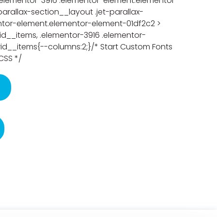
;}.elementor-3916 .elementor-element.elementor-
allax-section__layout .jet-parallax-
ntor-element.elementor-element-01df2c2 >
-grid__items, .elementor-3916 .elementor-
-grid__items{--columns:2;}/* Start Custom Fonts
CSS */