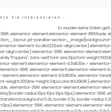
nte Sie interessieren...
Es wurden keine Daten ge
-3916 .elementor-element.elementor-element-8855ade .e
ction__layout .jet-parallax-section__image{background-s
lementor-element-bcdb022{text-align:center;}.elementor
xt-align:center;}.elementor-3916 .elementor-element.e
family:"Poppins", Sans-serif;font-size:21px;font-weight:500
entor-element.elementor-element-b3d630e > .elementor-
.elementor-3916 .elementor-element.elementor-element-b3
r-element.elementor-element-b3d630e .elementor-heading-t
font-weight:200;line-height:24px;color:#A39E9F;}.element
ade, .elementor-3916 .elementor-element.elementor-el
erlay{border-radius:10px 10px 10px 10px;}.elementor-3916
ransition:background 0.3s, border 0.3s, border-radius 0.
:0px;}.elementor-3916 .elementor-element.elementor-e