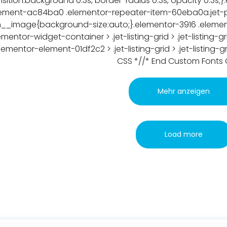
nsition:background 0.3s, border-radius 0.3s, opacity 0.3s
ement-ac84ba0 .elementor-repeater-item-60eba0a.jet-par
n__image{background-size:auto;}.elementor-3916 .eleme
ementor-widget-container > .jet-listing-grid > .jet-listing
ementor-element-01df2c2 > .jet-listing-grid > .jet-listing
CSS *//* End Custom Fonts 
Mehr anzeigen
Load more