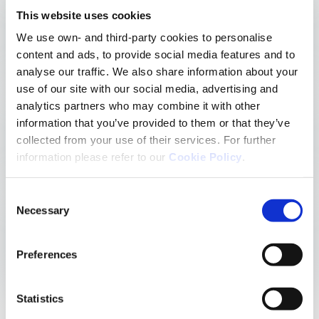
0
This website uses cookies
~
We use own- and third-party cookies to personalise
Konzernmitarbeiter
content and ads, to provide social media features and to
analyse our traffic. We also share information about your
use of our site with our social media, advertising and
analytics partners who may combine it with other
0
information that you’ve provided to them or that they’ve
%
collected from your use of their services. For further
ZNS-Pipeline
information please refer to our
Cookie Policy
.
Consent
0
Necessary
Selection
+
%
Preferences
Umsatz im Bereich ZNS
Statistics