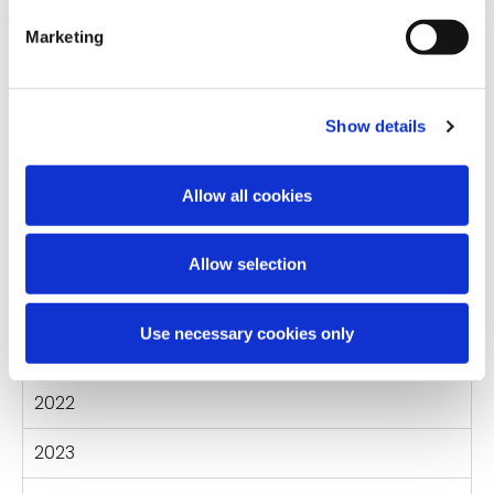
Geschichte.
Marketing
2016
Show details
2017
Allow all cookies
2018
2019
Allow selection
2020
Use necessary cookies only
2021
2022
2023