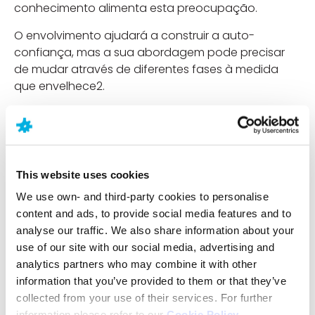
conhecimento alimenta esta preocupação.
O envolvimento ajudará a construir a auto-
confiança, mas a sua abordagem pode precisar
de mudar através de diferentes fases à medida
que envelhece2.
Se o médico tiver prescrito medicação de resgate
em caso de convulsão, certifique-se de que o seu
filho sabe que poderá ser necessário administrá-la,
em casa ou no exterior.
This website uses cookies
Ajude-o a resolver as suas dúvidas
We use own- and third-party cookies to personalise
content and ads, to provide social media features and to
As crianças são naturalmente curiosas e
analyse our traffic. We also share information about your
provavelmente irão perguntar-lhe sobre a sua
use of our site with our social media, advertising and
doença. Falar com o seu filho sobre a doença e
analytics partners who may combine it with other
não se assustar com as perguntas ajudará a
information that you’ve provided to them or that they’ve
reduzir o medo e mal-entendidos entre o seu grupo
collected from your use of their services. For further
de amigos.
information please refer to our
Cookie Policy
.