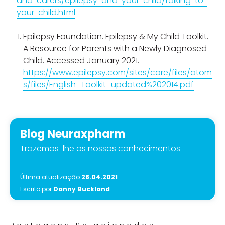
and-carers/epilepsy-and-your-child/talking-to-
your-child.html
Epilepsy Foundation. Epilepsy & My Child Toolkit.
A Resource for Parents with a Newly Diagnosed
Child. Accessed January 2021.
https://www.epilepsy.com/sites/core/files/atom
s/files/English_Toolkit_updated%202014.pdf
Blog Neuraxpharm
Trazemos-lhe os nossos conhecimentos
Última atualização
28.04.2021
Escrito por
Danny Buckland