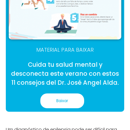
MATERIAL PARA BAIXAR
Cuida tu salud mental y
desconecta este verano con estos
11 consejos del Dr. José Angel Alda.
Baixar
Um diagnóstico de epilepsia pode ser difícil para