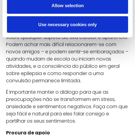
Allow selection
Adolescência
A adolescência pode ser problemática, uma vez
Use necessary cookies only
que as crianças podem sentir-se auto-conscientes
sobre qualquer aspeto do seu caráter e aparência.
Podem achar mais difícil relacionarem-se com
novos amigos – e podem sentir-se embaraçados –
quando mudam de escola ou iniciam novas
atividades, e a consciência do público em geral
sobre epilepsia e como responder a uma
convulsão permanece limitada.
É importante manter o diálogo para que as
preocupações não se transformem em stress,
ansiedade e sentimentos negativos. Faça com que
seja fácil e natural para eles falar consigo e
partilhar os seus sentimentos.
Procura de apoio