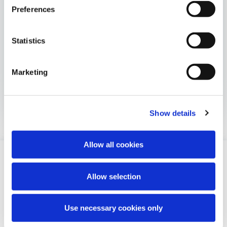
Preferences
Migräne
Statistics
Gesundheit des Verdauungssystems
Marketing
Gedächtnis und Funktion funktionieren
Show details
Allow all cookies
ZNS
Allow selection
Portfolio
ZNS Fokus
Use necessary cookies only
Neuraxpharm Blog