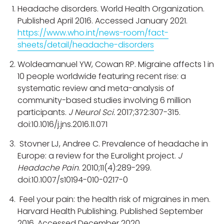
Headache disorders. World Health Organization.
Published April 2016. Accessed January 2021.
https://www.who.int/news-room/fact-
sheets/detail/headache-disorders
Woldeamanuel YW, Cowan RP. Migraine affects 1 in
10 people worldwide featuring recent rise: a
systematic review and meta-analysis of
community-based studies involving 6 million
participants.
J Neurol Sci.
2017;372:307-315.
doi:10.1016/j.jns.2016.11.071
Stovner LJ, Andree C. Prevalence of headache in
Europe: a review for the Eurolight project.
J
Headache Pain
. 2010;11(4):289-299.
doi:10.1007/s10194-010-0217-0
Feel your pain: the health risk of migraines in men.
Harvard Health Publishing. Published September
2016. Accessed December 2020.