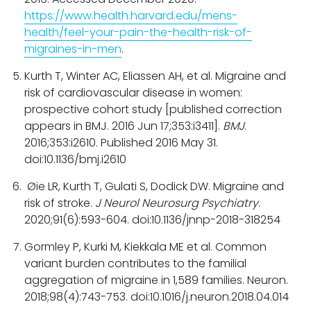
https://www.health.harvard.edu/mens-
health/feel-your-pain-the-health-risk-of-
migraines-in-men
.
Kurth T, Winter AC, Eliassen AH, et al. Migraine and
risk of cardiovascular disease in women:
prospective cohort study [published correction
appears in BMJ. 2016 Jun 17;353:i3411].
BMJ
.
2016;353:i2610. Published 2016 May 31.
doi:10.1136/bmj.i2610
Øie LR, Kurth T, Gulati S, Dodick DW. Migraine and
risk of stroke.
J Neurol Neurosurg Psychiatry
.
2020;91(6):593-604. doi:10.1136/jnnp-2018-318254
Gormley P, Kurki M, Kiekkala ME et al. Common
variant burden contributes to the familial
aggregation of migraine in 1,589 families. Neuron.
2018;98(4):743-753. doi:10.1016/j.neuron.2018.04.014