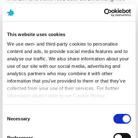
wichtige Aspekte des Lebens negativ beeinflussen
kann. Dazu gehörten eheliche, romantische,
familiäre und Eltern-Kind-Beziehungen,
beruflicher/finanzieller Erfolg und Stabilität sowie die
This website uses cookies
allgemeine Gesundheit. In dem Bericht gaben über
32 % der Umfrageteilnehmer an, dass sie sich
We use own- and third-party cookies to personalise
aufgrund von Migräne Sorgen um ihre langfristige‐
content and ads, to provide social media features and to
finanzielle Sicherheit machen.
analyse our traffic. We also share information about your
use of our site with our social media, advertising and
analytics partners who may combine it with other
Diagnose
information that you’ve provided to them or that they’ve
collected from your use of their services. For further
Die Diagnose einer Migräne kann einige Zeit in
information please refer to our
Cookie Policy
.
Anspruch nehmen, da sie oft unvorhersehbar ist
und der Prozess mehrere Untersuchungen
Consent
umfassen kann. Es kann nützlich sein, ein
Necessary
Selection
Migränetagebuch zu führen, um den Ärzten zu
helfen, sich ein besseres Bild von den
Preferences