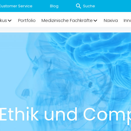
Customer Service
Blog
kus
Portfolio
Medizinische Fachkräfte
Naxiva
Inn
Ethik und Com