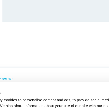
Kontakt
Kontakt
s
Pharmakovigilanz
y cookies to personalise content and ads, to provide social med
Ethik-und Compliance-Kanal
 We also share information about your use of our site with our so