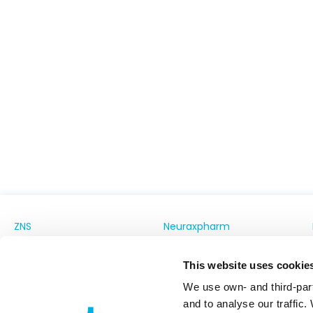
ZNS
Neuraxpharm
Portfolio
Über uns
This website uses cookie
ZNS Fokus
Innovation
We use own- and third-part
Neuraxpharm Blog
Unsere Verpflichtung
and to analyse our traffic.