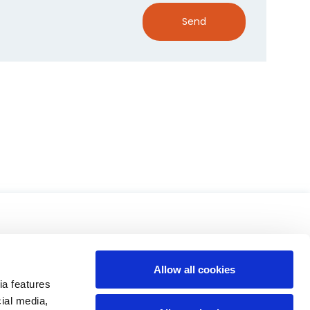
Send
Allow all cookies
ia features
cial media,