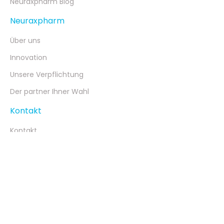
Neuraxpharm Blog
Neuraxpharm
Über uns
Innovation
Unsere Verpflichtung
Der partner Ihner Wahl
Kontakt
Kontakt
Pharmakovigilanz
Ethik-und Compliance-Kanal