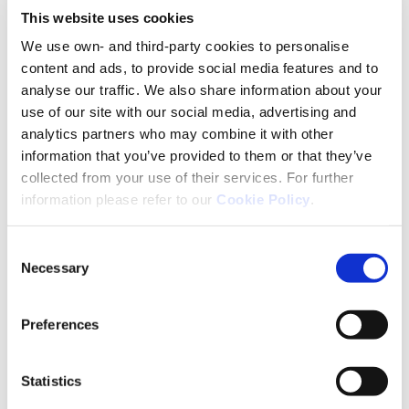
This website uses cookies
Artikel über
We use own- and third-party cookies to personalise
Chronischer
content and ads, to provide social media features and to
analyse our traffic. We also share information about your
Schmerz
use of our site with our social media, advertising and
analytics partners who may combine it with other
information that you’ve provided to them or that they’ve
collected from your use of their services. For further
Werfen Sie einen Blick in unsere Artikelauswahl und
information please refer to our
Cookie Policy
.
entdecken Sie fachlich fundierte, vertrauenswürdige
und verständlich aufbereitete Informationen.
Consent
Necessary
Selection
Preferences
Statistics