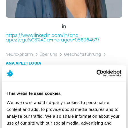
https://www.linkedin.com/in/ana-
apeztegu%C3%ADa-moragas-08595467/
Neuraxpharm
Über Uns
Geschäftsführung
ANA APEZTEGUIA
ANA APEZTEGUIA
Ana Apezteguia blickt auf über acht Jahre
This website uses cookies
Erfahrung in den Bereichen Geschäftsstrategie und
We use own- and third-party cookies to personalise
Projektmanagement in der pharmazeutischen
content and ads, to provide social media features and to
Industrie zurück.
analyse our traffic. We also share information about your
use of our site with our social media, advertising and
Sie kam zunächst als Strategy Associate des CEO zu