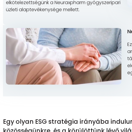
elkötelezettségünk a Neuraxpharm gyógyszeripari
üzleti alaptevékenysége mellett.
N
Ez
a
t
e
e
Egy olyan ESG stratégia irányába indulu
közösségünkre, és a körülöttünk lévő vilá