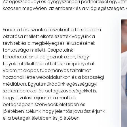
Az egészségügyi és gyógyszeripari partnerekkel együttm
közösen megvédeni az emberek és a világ egészségét,
Ennek a fókusznak a részeként a társadalom
oktatása mellett elkötelezettek vagyunk a
tévhitek és a megbélyegzés leküzdésének
fontossága mellett. Csapataink
fáradhatatlanul dolgoznak azon, hogy
figyelemfelkeltő és oktatási kampányokat,
valamint alapos tudományos tartalmat
hozzanak létre weboldalunkon és a közösségi
médiában. Együttműködünk egészségügyi
szakemberekkel és betegszövetségekkel is,
hogy javulást érjünk el a mentális
betegségben szenvedők életében és
jólétében. Célunk, hogy jelentős javulást érjünk
el a betegek életében és jólétében