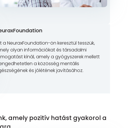
euraxFoundation
t a NeuraxFoundation-ön keresztül tesszük,
mely olyan információkat és társadalmi
ámogatást kínál, amely a gyógyszerek mellett
lengedhetetlen a közösség mentális
gészségének és jólétének javításához.
nk, amely pozitív hatást gyakorol a
gra.