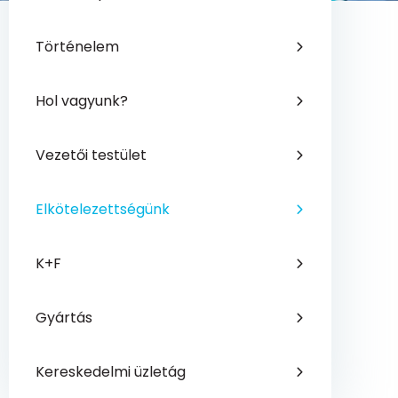
Történelem
Hol vagyunk?
Vezetői testület
Elkötelezettségünk
K+F
Gyártás
Kereskedelmi üzletág