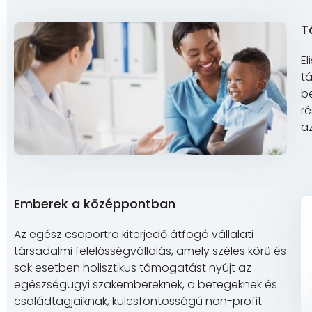
T
El
t
be
r
az
Emberek a középpontban
Az egész csoportra kiterjedő átfogó vállalati
társadalmi felelősségvállalás, amely széles körű és
sok esetben holisztikus támogatást nyújt az
egészségügyi szakembereknek, a betegeknek és
családtagjaiknak, kulcsfontosságú non-profit