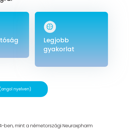
atóság
Legjobb
gyakorlat
 (angol nyelven)
14-ben, mint a németországi Neuraxpharm