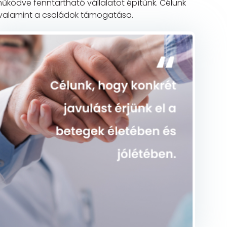
űködve fenntartható vállalatot építünk. Célunk
 valamint a családok támogatása.