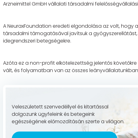
Arzneimittel GmbH vállalati társadalmi felelősségvállalás
A NeuraxFoundation eredeti elgondolása az volt, hogy 
társadalmi támogatásával javítsuk a gyógyszerellátást, 
idegrendszeri betegségekre.
Azóta ez a non-profit elkötelezettség jelentős követőkre
vált, és folyamatban van az összes leányvállalatunkban
Veleszületett szenvedéllyel és kitartással
dolgozunk ügyfeleink és betegeink
egészségének előmozdításán szerte a világon.