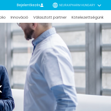
Bejelentkezés
NEURAXPHARM HUNGARY
olio
Innováció
Választott partner
Kötelezettségünk
k