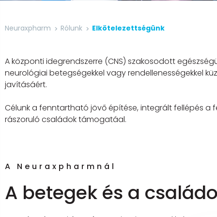
Neuraxpharm
Rólunk
Elkötelezettségünk
A központi idegrendszerre (CNS) szakosodott egészségüg
neurológiai betegségekkel vagy rendellenességekkel kü
javításáért.
Célunk a fenntartható jövő építése, integrált fellépés a
rászoruló családok támogatáal.
A Neuraxpharmnál
A betegek és a családo