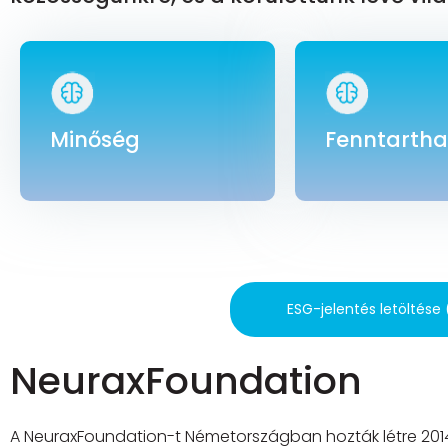
Minőség
Fenntarth
ESG-jelentés letöltése
NeuraxFoundation
A NeuraxFoundation-t Németországban hozták létre 20