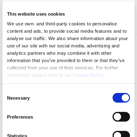
Elfelejtette jelszavát?
This website uses cookies
Nincs fiókja?
Feliratkozás
We use own- and third-party cookies to personalise
content and ads, to provide social media features and to
analyse our traffic. We also share information about your
use of our site with our social media, advertising and
CNS
analytics partners who may combine it with other
information that you’ve provided to them or that they’ve
CNS
collected from your use of their services. For further
Portfólió
information please refer to our
Cookie Policy
.
Neuraxpharm
Consent
Rólunk
Necessary
Selection
Elkötelezettségünk
Vezetői testület
Preferences
Neuraxpharm blog
Statistics