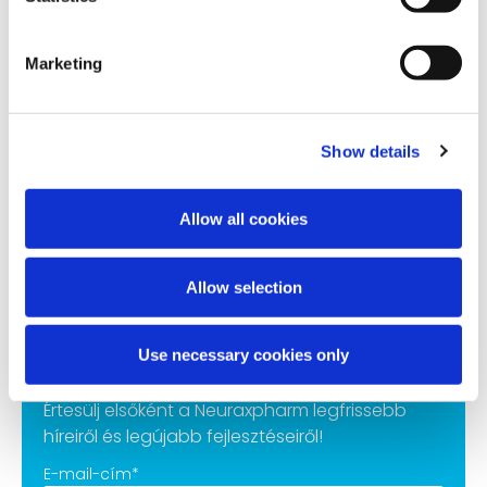
Kapcsolat
Támogatás
Marketing
Lépjen kapcsolatba velünk
Etika és compliance
Show details
Allow all cookies
Neuraxpharm @ 2023
Sütiszabályzat
Adatvédelmi szabályzat
Jogi nyilatkozat
Allow selection
Use necessary cookies only
Iratkozz fel hírlevelünkre
Értesülj elsőként a Neuraxpharm legfrissebb
híreiről és legújabb fejlesztéseiről!
E-mail-cím
*