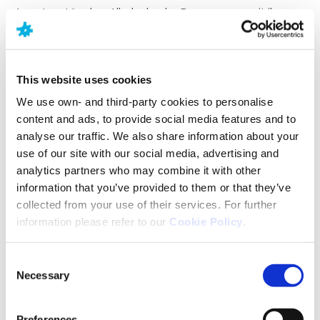
Angstzuständen Alkohol oder Drogen, um mit ihren
Symptomen fertig zu werden. Um Menschen mit
schweren Angstzuständen zu helfen, ist spezielle
Hilfe erforderlich.
This website uses cookies
We use own- and third-party cookies to personalise
Was sind die frühen Anzeichen einer
content and ads, to provide social media features and to
Angststörung?
analyse our traffic. We also share information about your
use of our site with our social media, advertising and
Die frühen Anzeichen von Angst sind manchmal
analytics partners who may combine it with other
nicht sehr offensichtlich und entwickeln sich im
information that you’ve provided to them or that they’ve
Laufe der Zeit oft langsam. Die Symptome variieren
collected from your use of their services. For further
von Person zu Person. Eines der häufigsten frühen
information please refer to our
Cookie Policy
.
Anzeichen von Angst ist die übermäßige Sorge um
alltägliche Situationen. Die Symptome beginnen
Consent
manchmal in der Kindheit oder im Teenageralter
Necessary
Selection
und dauern bis ins Erwachsenenalter an.
Preferences