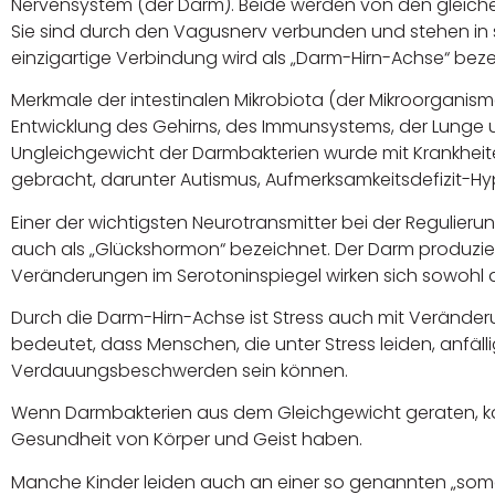
Nervensystem (der Darm). Beide werden von den gleich
Sie sind durch den Vagusnerv verbunden und stehen in 
einzigartige Verbindung wird als „Darm-Hirn-Achse“ beze
Merkmale der intestinalen Mikrobiota (der Mikroorganis
Entwicklung des Gehirns, des Immunsystems, der Lunge 
Ungleichgewicht der Darmbakterien wurde mit Krankhei
gebracht, darunter Autismus, Aufmerksamkeitsdefizit-Hyp
Einer der wichtigsten Neurotransmitter bei der Regulieru
auch als „Glückshormon“ bezeichnet. Der Darm produzier
Veränderungen im Serotoninspiegel wirken sich sowohl 
Durch die Darm-Hirn-Achse ist Stress auch mit Veränd
bedeutet, dass Menschen, die unter Stress leiden, anfä
Verdauungsbeschwerden sein können.
Wenn Darmbakterien aus dem Gleichgewicht geraten, ka
Gesundheit von Körper und Geist haben.
Manche Kinder leiden auch an einer so genannten „soma