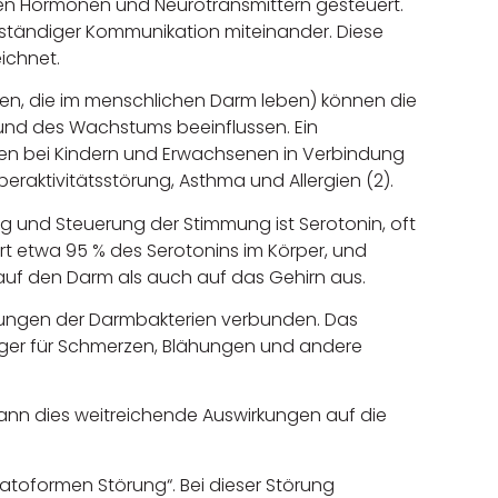
en Hormonen und Neurotransmittern gesteuert.
ständiger Kommunikation miteinander. Diese
ichnet.
men, die im menschlichen Darm leben) können die
und des Wachstums beeinflussen. Ein
ten bei Kindern und Erwachsenen in Verbindung
eraktivitätsstörung, Asthma und Allergien (2).
ng und Steuerung der Stimmung ist Serotonin, oft
t etwa 95 % des Serotonins im Körper, und
auf den Darm als auch auf das Gehirn aus.
erungen der Darmbakterien verbunden. Das
lliger für Schmerzen, Blähungen und andere
nn dies weitreichende Auswirkungen auf die
toformen Störung“. Bei dieser Störung