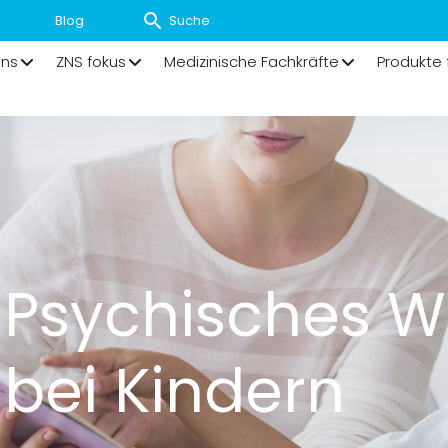
Blog
uns
ZNS fokus
Medizinische Fachkräfte
Produkte 
Psychisches W
bei Kindern